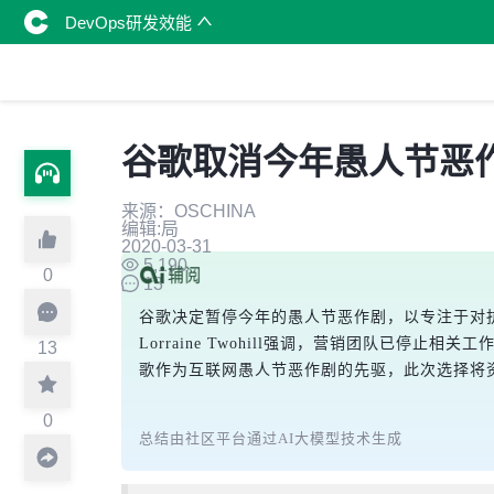
DevOps研发效能
谷歌取消今年愚人节恶
来源：OSCHINA
编辑:局
2020-03-31
5,190
0
13
谷歌决定暂停今年的愚人节恶作剧，以专注于对抗
Lorraine Twohill强调，营销团队
13
歌作为互联网愚人节恶作剧的先驱，此次选择将
0
总结由社区平台通过AI大模型技术生成