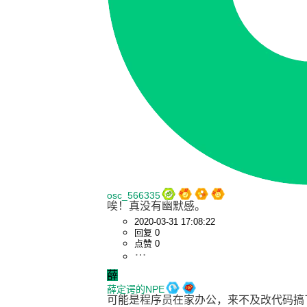
osc_566335
唉！真没有幽默感。
2020-03-31 17:08:22
回复 0
点赞 0
薛
薛定谔的NPE
可能是程序员在家办公，来不及改代码搞