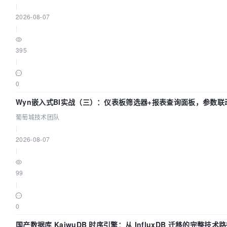
|
2026-08-07
|
395
|
0
Wyn嵌入式BI实战（三）：仪表板筛选器+报表查询面板，参数联
葡萄城技术团队
|
2026-08-07
|
99
|
0
国产数据库 KaiwuDB 时序引擎：从 InfluxDB 迁移的完整技术