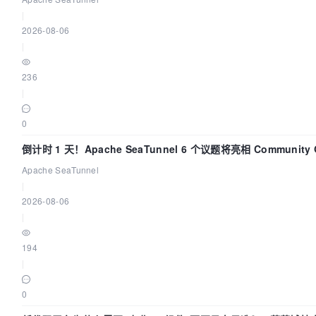
|
2026-08-06
|
236
|
0
倒计时 1 天！Apache SeaTunnel 6 个议题将亮相 Community Ov
Apache SeaTunnel
|
2026-08-06
|
194
|
0