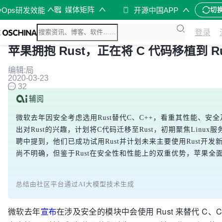
媒体矩阵
vOps研发效能
开源中国APP
切
登录
苹果拥抱 Rust，正在将 C 代码移植到 Ru
编辑:局
2020-03-23
32
微软去年因安全考虑选用Rust替代C、C++，看重其性能、安
出对Rust的兴趣，计划将C代码迁移至Rust，初期聚焦Linu
聘中提到，他们已成功试用Rust并计划未来主要使用Rust开
尚不明确，但鉴于Rust在安全性和性能上的双重优势，苹果全面
总结由社区平台通过AI大模型技术生成
微软去年
宣布
在涉及安全的模块中会使用 Rust 来替代 C、