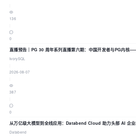
|
136
|
0
直播预告｜PG 30 周年系列直播第六期：中国开发者与PG内核
么？
IvorySQL
|
2026-08-07
|
387
|
0
从万亿级大模型到全线应用：Databend Cloud 助力头部 AI 企业
Databend