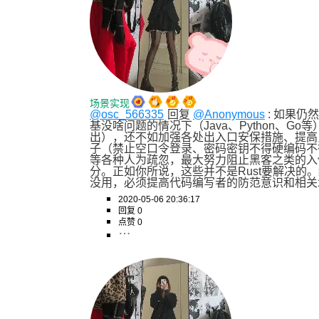
场景实现
@osc_566335
回复 
@Anonymous
 : 如果
基没啥问题的情况下（Java、Python、G
出），还不如加强各处出入口安保措施、提高
子（禁止空口令登录、密码密钥不得硬编码不
等各种人为疏忽，最大努力阻止黑客之类的入
分。正如你所说，这些并不是Rust要解决的。
没用，必须提高代码编写者的防范意识和相关
2020-05-06 20:36:17
回复 0
点赞 0