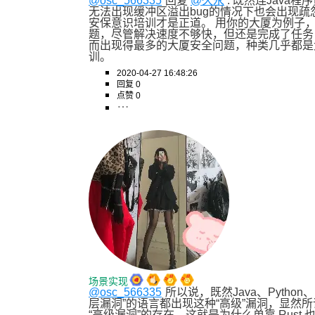
@osc_566335
回复 
@久永
 : 既然连Java
无法出现缓冲区溢出bug的情况下也会出现
安保意识培训才是正道。 用你的大厦为例子，
题，尽管解决速度不够快，但还是完成了任务，
而出现得最多的大厦安全问题，种类几乎都是
训。
2020-04-27 16:48:26
回复 0
点赞 0
场景实现
@osc_566335
所以说，既然Java、Pytho
层漏洞”的语言都出现这种“高级”漏洞，显然所
“高级漏洞”的存在。这就是为什么单靠 Rust