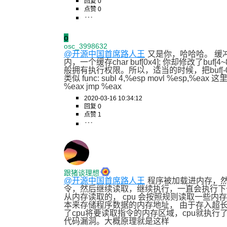
回复 0
点赞 0
o
osc_3998632
@开源中国首席路人王
又是你，哈哈哈。 缓
内，一个缓存char buf[0x4]; 你却修改了buf[
般拥有执行权限。所以，适当的时候，把buf[-0
类似 func: subl 4,%esp movl %esp,%eax 这
%eax jmp %eax
2020-03-16 10:34:12
回复 0
点赞 1
跟猪谈理想
@开源中国首席路人王
程序被加载进内存，然
令，然后继续读取，继续执行，一直会执行下去
从内存读取的， cpu 会按照规则读取一些内
本来存储程序数据的内存地址， 由于存入超
了cpu将要读取指令的内存区域，cpu就执
代码漏洞。大概原理就是这样