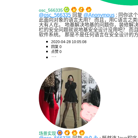
osc_566335
@osc_566335
回复 
@Anonymous
 : 同你
此面向对象的语言无用？ 而且，用C语言之
大有人在。 地基解决地基的问题你，装修解
栏的安全问题就说地基安全设计没用吧？ 而
软件系统。 那是不是任何语言在安全设计的
2020-04-28 10:05:08
回复 0
点赞 0
场景实现