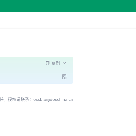
复制
系：oscbianji#oschina.cn