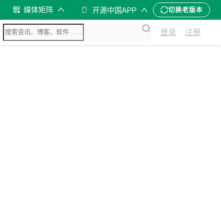
媒体矩阵
开源中国APP
切换老版本
登录
注册