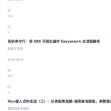
|
142
|
0
告别命令行：用 DBX 可视化操作 Easysearch 全流程解析
极限实验室
|
2026-08-07
|
207
|
0
Wyn嵌入式BI实战（三）：仪表板筛选器+报表查询面板，参数联
葡萄城技术团队