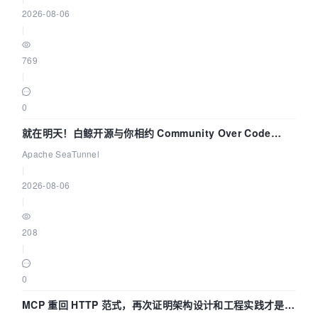
2026-08-06
|
769
|
0
就在明天！白鲸开源与你相约 Community Over Code
Asia 2026 主题演讲！
Apache SeaTunnel
|
2026-08-06
|
208
|
0
MCP 重回 HTTP 范式，再次证明架构设计和工程实践才是稀