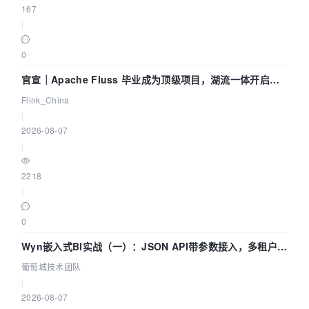
167
|
0
官宣｜Apache Fluss 毕业成为顶级项目，湖流一体开启
Agentic Lake 全面实时化时代
Flink_China
|
2026-08-07
|
2218
|
0
Wyn嵌入式BI实战（一）：JSON API带参数接入，多租户数
据源配置指南 | 葡萄城技术团队
葡萄城技术团队
|
2026-08-07