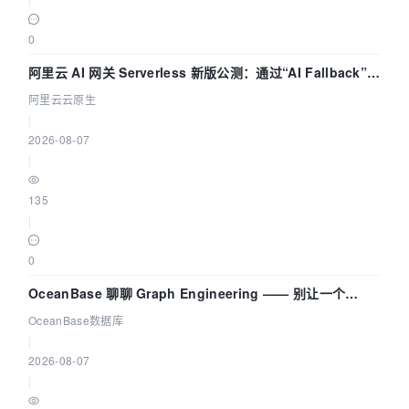
0
阿里云 AI 网关 Serverless 新版公测：通过“AI Fallback”与
拓扑可视化构建 AI 流量治理底座
阿里云云原生
|
2026-08-07
|
135
|
0
OceanBase 聊聊 Graph Engineering —— 别让一个
Agent 既当运动员又
OceanBase数据库
|
2026-08-07
|