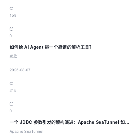
|
159
|
0
如何给 AI Agent 挑一个靠谱的解析工具？
颖欣
|
2026-08-07
|
215
|
0
一个 JDBC 参数引发的架构演进：Apache SeaTunnel 如何
解决数据同步中的“定时 Flush”难题
Apache SeaTunnel
|