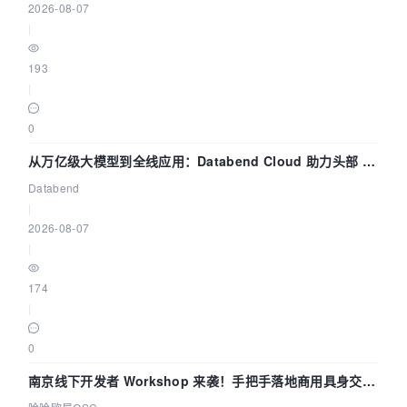
2026-08-07
|
193
|
0
从万亿级大模型到全线应用：Databend Cloud 助力头部 AI
企业构建全链路 Trace 数据管道
Databend
|
2026-08-07
|
174
|
0
南京线下开发者 Workshop 来袭！手把手落地商用具身交互
智能 Agent 应用