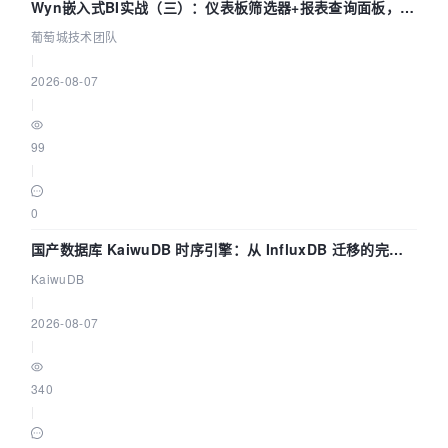
Wyn嵌入式BI实战（三）：仪表板筛选器+报表查询面板，参
数联动全闭环
葡萄城技术团队
|
2026-08-07
|
99
|
0
国产数据库 KaiwuDB 时序引擎：从 InfluxDB 迁移的完整
技术路径
KaiwuDB
|
2026-08-07
|
340
|