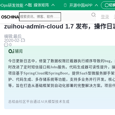
媒体矩阵
vOps研发效能
开源中国APP
切
登录
zuihou-admin-cloud 1.7 发布，
编辑:最后_
2020-02-13
0
今日更新日志中，修复了数据权限拦截器执行顺序导致的bug
时改进了定时短信接口和Jobs服务。代码生成器可读性提升，
项目基于SpringCloud和SpringBoot，提供SaaS型微
护、代码生成、多存储系统等功能，支持多业务并行开发。核心技术涵盖Na
等，旨在打造从基础框架到自动化部署的完整解决方案。项目
总结由社区平台通过AI大模型技术生成