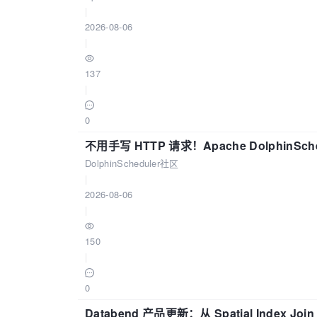
|
2026-08-06
|
137
|
0
不用手写 HTTP 请求！Apache DolphinSch
DolphinScheduler社区
|
2026-08-06
|
150
|
0
Databend 产品更新：从 Spatial Index Joi