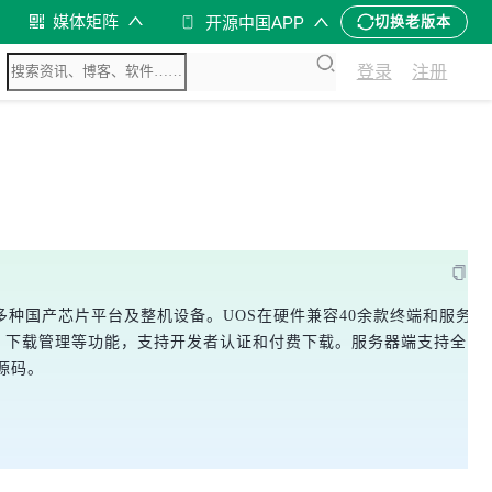
媒体矩阵
开源中国APP
切换老版本
登录
注册
复
持多种国产芯片平台及整机设备。UOS在硬件兼容40余款终端和服务器
安装、下载管理等功能，支持开发者认证和付费下载。服务器端支持全系
源码。