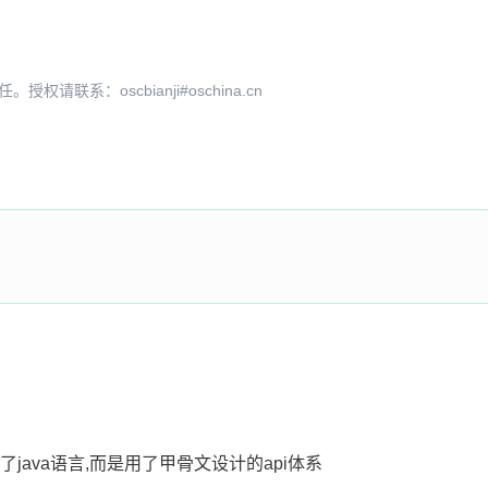
系：oscbianji#oschina.cn
java语言,而是用了甲骨文设计的api体系