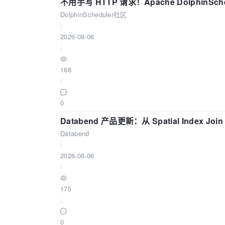
不用手写 HTTP 请求！Apache DolphinSch
DolphinScheduler社区
|
2026-08-06
|
168
|
0
Databend 产品更新：从 Spatial Index Joi
Databend
|
2026-08-06
|
175
|
0