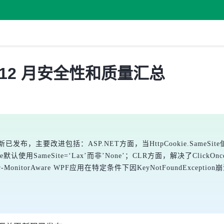
发布 12 月安全性和质量汇总
新已发布，主要改进包括：ASP.NET方面，当HttpCookie.SameSite值
e cookie默认使用SameSite=‘Lax’而非’None’；CLR方面，解决了
nitorAware WPF应用在特定条件下因KeyNotFoundExcep