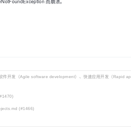
.KeyNotFoundException 而崩溃。
Agile software development）、快速应用开发（Rapid applic
(#1470)
ojects.md (#1466)