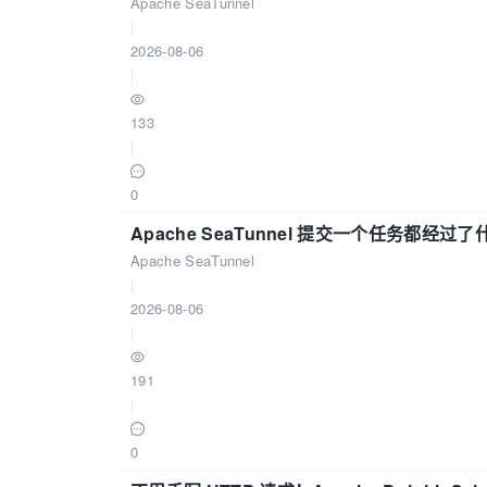
Apache SeaTunnel
|
2026-08-06
|
133
|
0
Apache SeaTunnel 提交一个任务都经过
Apache SeaTunnel
|
2026-08-06
|
191
|
0