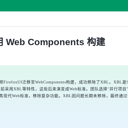
用 Web Components 构建
irefoxUI迁移至WebComponents构建，成功移除了XBL。XBL是9
la因超前采用XBL等特性，这些后来演变成Web标准。团队选择“并行项
能聚焦现代Web标准，移除复杂功能。XBL因问题长期未移除，最终