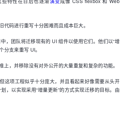
。这些特性在日后也逐渐
演变
成像 CSS flexbox 和 Web
旧代码进行重写十分困难而且成本巨大。
，在该项目中，团队将迁移现有的 UI 组件以使用它们。他们以“增
个分支来重写 UI。
eb 标准上，并移除没有对外公开的大量重复和复杂的功能。
 XBL。但这项工程似乎十分庞大，并且看起来好像需要从头开
”计划，以实现采用“增量更新”的方式实现迁移的目标。由