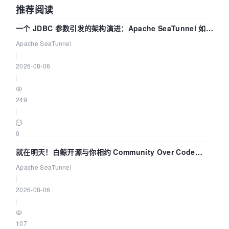
推荐阅读
一个 JDBC 参数引发的架构演进：Apache SeaTunnel 如何
解决数据同步中的“定时 Flush”难题
Apache SeaTunnel
|
2026-08-06
|
249
|
0
就在明天！白鲸开源与你相约 Community Over Code
Asia 2026 主题演讲！
Apache SeaTunnel
|
2026-08-06
|
107