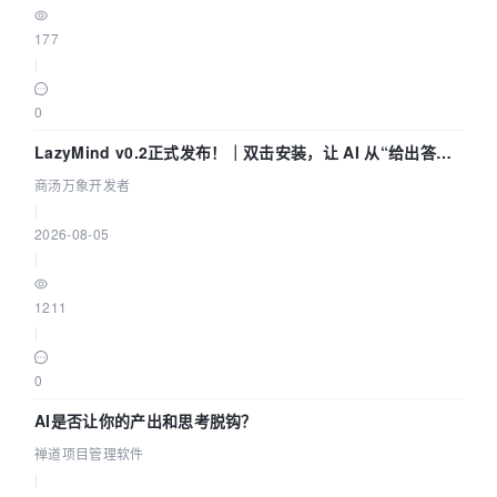
177
|
0
LazyMind v0.2正式发布！｜双击安装，让 AI 从“给出答案”
走到“完成交付”
商汤万象开发者
|
2026-08-05
|
1211
|
0
AI是否让你的产出和思考脱钩？
禅道项目管理软件
|