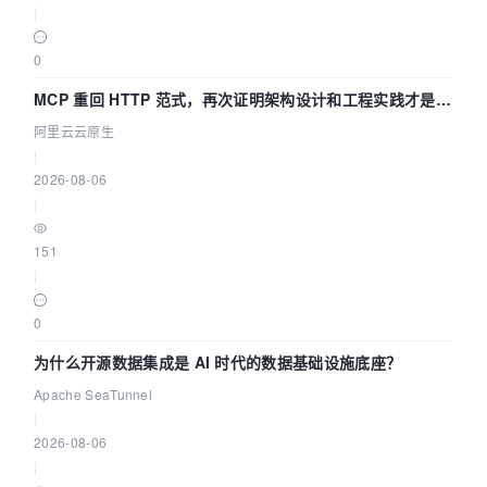
|
0
MCP 重回 HTTP 范式，再次证明架构设计和工程实践才是稀
缺资源
阿里云云原生
|
2026-08-06
|
151
|
0
为什么开源数据集成是 AI 时代的数据基础设施底座？
Apache SeaTunnel
|
2026-08-06
|