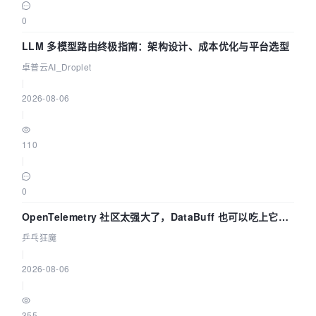
0
LLM 多模型路由终极指南：架构设计、成本优化与平台选型
卓普云AI_Droplet
|
2026-08-06
|
110
|
0
OpenTelemetry 社区太强大了，DataBuff 也可以吃上它的
eBPF 链路了
乒乓狂魔
|
2026-08-06
|
355