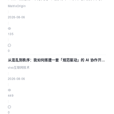
押注企业级AI基础设施赛道
MatrixOrigin
|
2026-08-06
|
135
|
0
从混乱到秩序：我如何搭建一套「规范驱动」的 AI 协作开发
体系
vivo互联网技术
|
2026-08-06
|
449
|
0