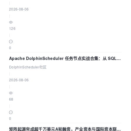
|
2026-08-06
|
126
|
0
Apache DolphinScheduler 任务节点实战合集：从 SQL、
DataX 到 Spark、Flink 一次配置全打通
DolphinScheduler社区
|
2026-08-06
|
68
|
0
矩阵起源完成超千万美元A轮融资，产业资本与国际资本联手