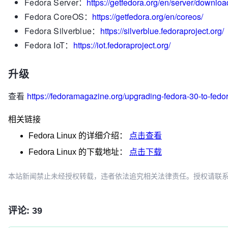
Fedora Server：
https://getfedora.org/en/server/downloa
Fedora CoreOS：
https://getfedora.org/en/coreos/
Fedora Silverblue：
https://silverblue.fedoraproject.org/
Fedora IoT：
https://iot.fedoraproject.org/
升级
查看
https://fedoramagazine.org/upgrading-fedora-30-to-fedo
相关链接
Fedora Linux
的详细介绍：
点击查看
Fedora Linux
的下载地址：
点击下载
本站新闻禁止未经授权转载，违者依法追究相关法律责任。授权请联系：oscbia
评论: 39