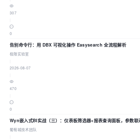
307
|
0
告别命令行：用 DBX 可视化操作 Easysearch 全流程解析
极限实验室
|
2026-08-07
|
470
|
0
Wyn嵌入式BI实战（三）：仪表板筛选器+报表查询面板，参数联
葡萄城技术团队
|