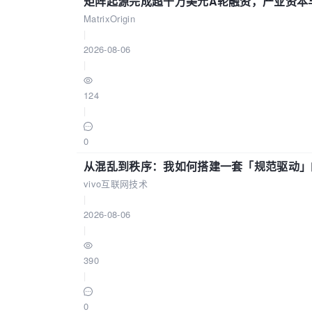
矩阵起源完成超千万美元A轮融资，产业资本
MatrixOrigin
|
2026-08-06
|
124
|
0
从混乱到秩序：我如何搭建一套「规范驱动」的
vivo互联网技术
|
2026-08-06
|
390
|
0