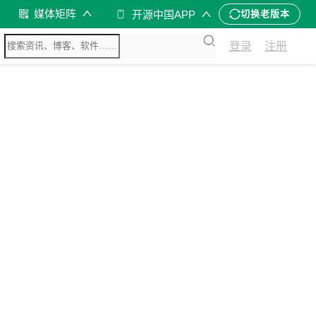
媒体矩阵
开源中国APP
切换老版本
登录
注册