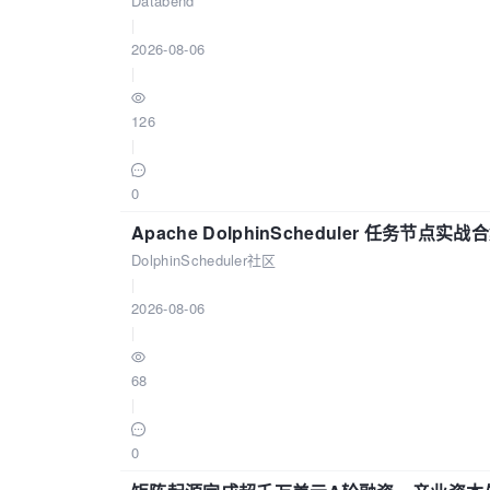
Databend
|
2026-08-06
|
126
|
0
Apache DolphinScheduler 任务节点实
DolphinScheduler社区
|
2026-08-06
|
68
|
0