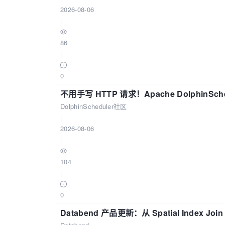
2026-08-06
|
86
|
0
不用手写 HTTP 请求！Apache DolphinSch
DolphinScheduler社区
|
2026-08-06
|
104
|
0
Databend 产品更新：从 Spatial Index Joi