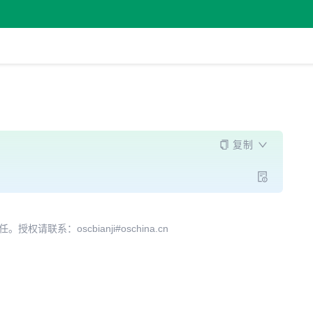
复制
系：oscbianji#oschina.cn