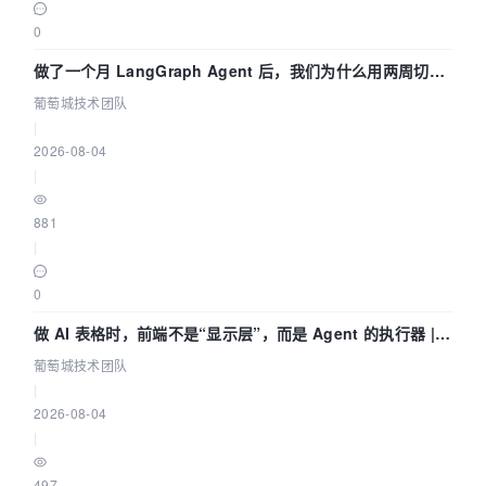
0
做了一个月 LangGraph Agent 后，我们为什么用两周切到
了 Skill？ | 葡萄城技术团队
葡萄城技术团队
|
2026-08-04
|
881
|
0
做 AI 表格时，前端不是“显示层”，而是 Agent 的执行器 |
葡萄城技术团队
葡萄城技术团队
|
2026-08-04
|
497