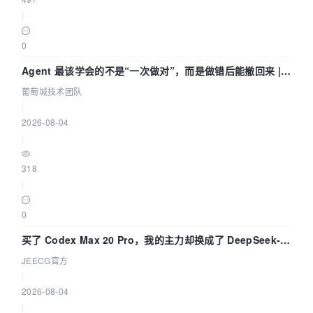
|
0
Agent 最该学会的不是“一次做对”，而是做错后能撤回来 |
葡萄城技术团队
葡萄城技术团队
|
2026-08-04
|
318
|
0
买了 Codex Max 20 Pro，我的主力却换成了 DeepSeek-
V4-Flash——因为它快得不可思议
JEECG官方
|
2026-08-04
|