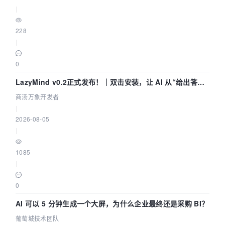
|
228
|
0
LazyMind v0.2正式发布！｜双击安装，让 AI 从“给出答案”
走到“完成交付”
商汤万象开发者
|
2026-08-05
|
1085
|
0
AI 可以 5 分钟生成一个大屏，为什么企业最终还是采购 BI？
葡萄城技术团队