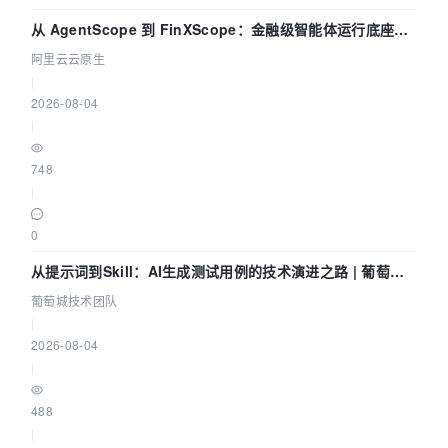
从 AgentScope 到 FinXScope：金融级智能体运行底座的
演进与实践
阿里云云原生
|
2026-08-04
|
748
|
0
从提示词到Skill：AI生成测试用例的技术演进之路 | 葡萄城
技术团队
葡萄城技术团队
|
2026-08-04
|
488
|