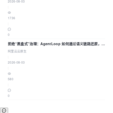
2026-08-03
|
1736
|
0
拒绝“黑盒式”治理：AgentLoop 如何通过语义链路还原，精
准发现 AI 调用中的敏感数据泄漏？
阿里云云原生
|
2026-08-03
|
580
|
0