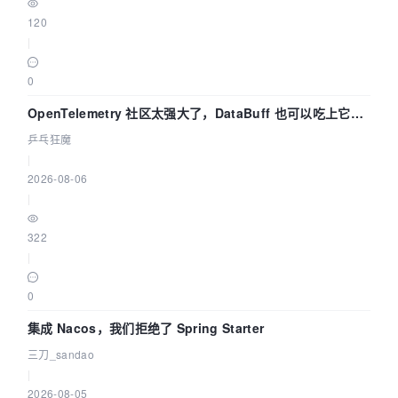
120
|
0
OpenTelemetry 社区太强大了，DataBuff 也可以吃上它的
eBPF 链路了
乒乓狂魔
|
2026-08-06
|
322
|
0
集成 Nacos，我们拒绝了 Spring Starter
三刀_sandao
|
2026-08-05