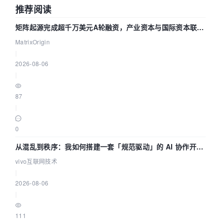
推荐阅读
矩阵起源完成超千万美元A轮融资，产业资本与国际资本联手
押注企业级AI基础设施赛道
MatrixOrigin
|
2026-08-06
|
87
|
0
从混乱到秩序：我如何搭建一套「规范驱动」的 AI 协作开发
体系
vivo互联网技术
|
2026-08-06
|
111