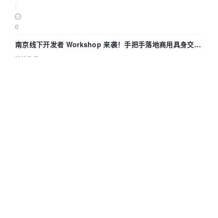
|
0
南京线下开发者 Workshop 来袭！手把手落地商用具身交互
智能 Agent 应用
哈哈欧尼OSC
|
2026-08-07
|
142
|
0
告别命令行：用 DBX 可视化操作 Easysearch 全流程解析
极限实验室
|
2026-08-07
|