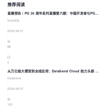
推荐阅读
直播预告｜PG 30 周年系列直播第六期：中国开发者与PG内
核——我们改得动吗？我们贡献了什么？
IvorySQL
|
2026-08-07
|
88
|
0
从万亿级大模型到全线应用：Databend Cloud 助力头部 AI
企业构建全链路 Trace 数据管道
Databend
|
2026-08-07
|
152