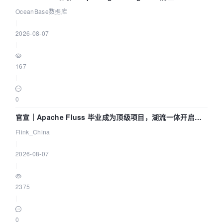
Agent 既当运动员又
OceanBase数据库
|
2026-08-07
|
167
|
0
官宣｜Apache Fluss 毕业成为顶级项目，湖流一体开启
Agentic Lake 全面实时化时代
Flink_China
|
2026-08-07
|
2375
|
0