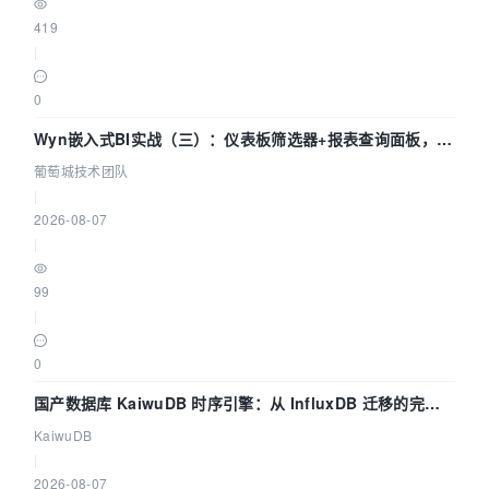
419
|
0
Wyn嵌入式BI实战（三）：仪表板筛选器+报表查询面板，参
数联动全闭环
葡萄城技术团队
|
2026-08-07
|
99
|
0
国产数据库 KaiwuDB 时序引擎：从 InfluxDB 迁移的完整
技术路径
KaiwuDB
|
2026-08-07