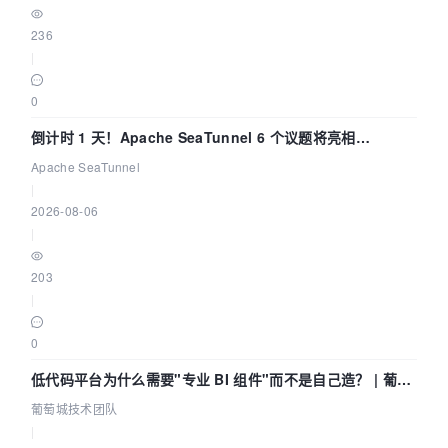
236
|
0
倒计时 1 天！Apache SeaTunnel 6 个议题将亮相
Community Over Code Asia 2026
Apache SeaTunnel
|
2026-08-06
|
203
|
0
低代码平台为什么需要"专业 BI 组件"而不是自己造？ | 葡萄
城技术团队
葡萄城技术团队
|