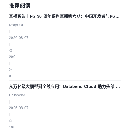
推荐阅读
直播预告｜PG 30 周年系列直播第六期：中国开发者与PG内
核——我们改得动吗？我们贡献了什么？
IvorySQL
|
2026-08-07
|
209
|
0
从万亿级大模型到全线应用：Databend Cloud 助力头部 AI
企业构建全链路 Trace 数据管道
Databend
|
2026-08-07
|
186