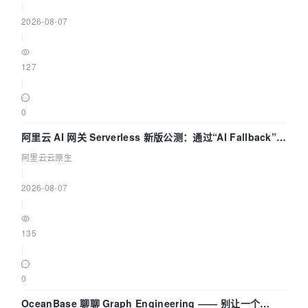
|
2026-08-07
|
127
|
0
阿里云 AI 网关 Serverless 新版公测：通过“AI Fallback”与
拓扑可视化构建 AI 流量治理底座
阿里云云原生
|
2026-08-07
|
135
|
0
OceanBase 聊聊 Graph Engineering —— 别让一个