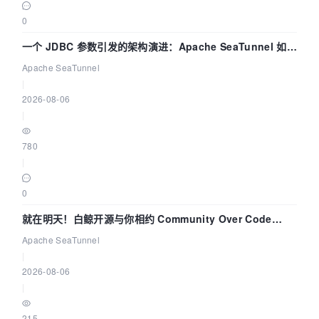
0
一个 JDBC 参数引发的架构演进：Apache SeaTunnel 如何
解决数据同步中的“定时 Flush”难题
Apache SeaTunnel
|
2026-08-06
|
780
|
0
就在明天！白鲸开源与你相约 Community Over Code
Asia 2026 主题演讲！
Apache SeaTunnel
|
2026-08-06
|
215