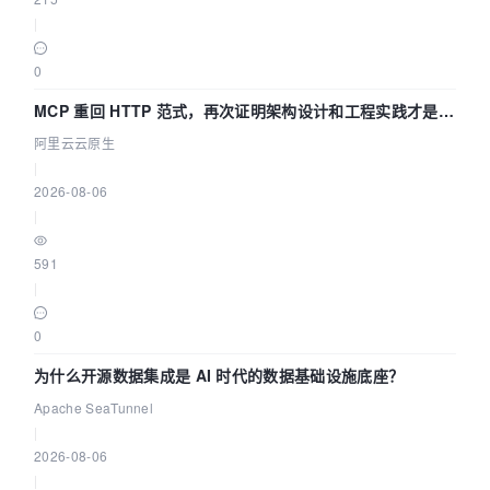
|
0
MCP 重回 HTTP 范式，再次证明架构设计和工程实践才是稀
缺资源
阿里云云原生
|
2026-08-06
|
591
|
0
为什么开源数据集成是 AI 时代的数据基础设施底座？
Apache SeaTunnel
|
2026-08-06
|