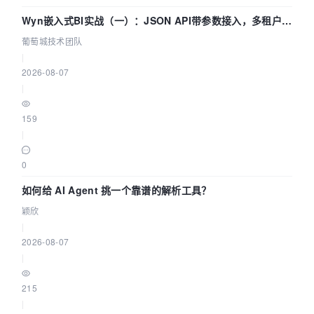
Wyn嵌入式BI实战（一）：JSON API带参数接入，多租户数
据源配置指南 | 葡萄城技术团队
葡萄城技术团队
|
2026-08-07
|
159
|
0
如何给 AI Agent 挑一个靠谱的解析工具？
颖欣
|
2026-08-07
|
215
|