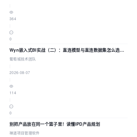
|
364
|
0
Wyn嵌入式BI实战（二）：直连模型与直连数据集怎么选，
参数为什么不生效？| 葡萄城技术团队
葡萄城技术团队
|
2026-08-07
|
114
|
0
别把产品放在同一个篮子里！读懂IPD产品规划
禅道项目管理软件