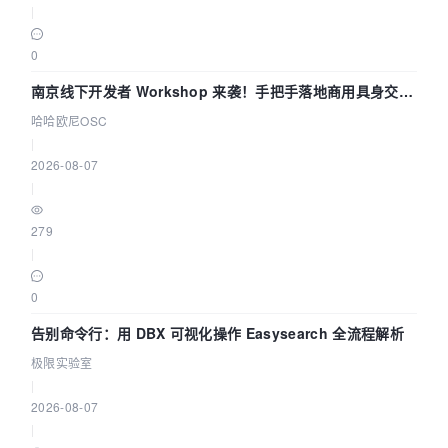
|
0
南京线下开发者 Workshop 来袭！手把手落地商用具身交互
智能 Agent 应用
哈哈欧尼OSC
|
2026-08-07
|
279
|
0
告别命令行：用 DBX 可视化操作 Easysearch 全流程解析
极限实验室
|
2026-08-07
|