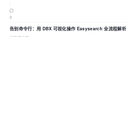
|
0
告别命令行：用 DBX 可视化操作 Easysearch 全流程解析
极限实验室
|
2026-08-07
|
150
|
0
Wyn嵌入式BI实战（三）：仪表板筛选器+报表查询面板，参
数联动全闭环
葡萄城技术团队
|
2026-08-07
|