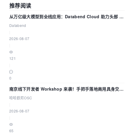
推荐阅读
从万亿级大模型到全线应用：Databend Cloud 助力头部 AI
企业构建全链路 Trace 数据管道
Databend
|
2026-08-07
|
121
|
0
南京线下开发者 Workshop 来袭！手把手落地商用具身交互
智能 Agent 应用
哈哈欧尼OSC
|
2026-08-07
|
65