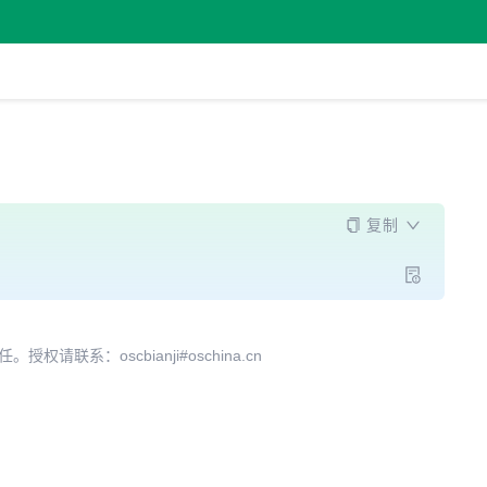
复制
系：oscbianji#oschina.cn