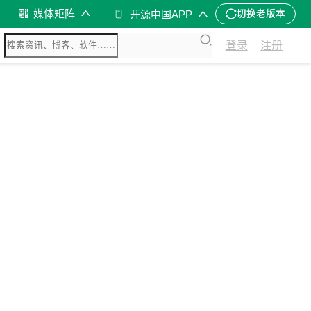
媒体矩阵
开源中国APP
切换老版本
登录
注册