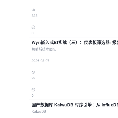
|
323
|
0
Wyn嵌入式BI实战（三）：仪表板筛选器+
葡萄城技术团队
|
2026-08-07
|
99
|
0
国产数据库 KaiwuDB 时序引擎：从 Influ
KaiwuDB
|