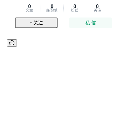
0
0
0
0
文章
经验值
粉丝
关注
+ 关注
私 信