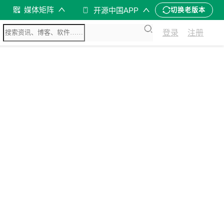
媒体矩阵
开源中国APP
切换老版本
登录
注册