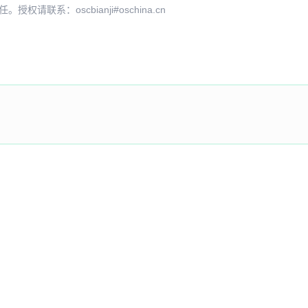
系：oscbianji#oschina.cn