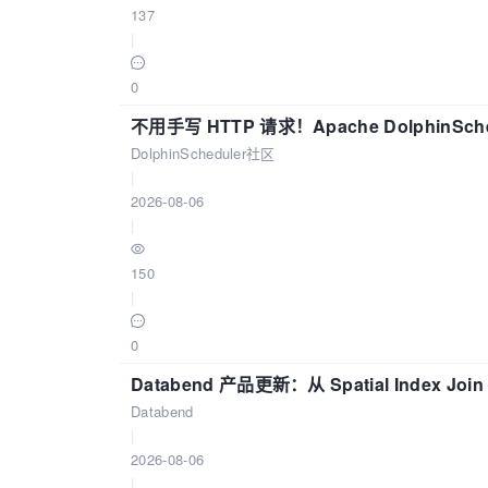
137
|
0
不用手写 HTTP 请求！Apache DolphinSch
DolphinScheduler社区
|
2026-08-06
|
150
|
0
Databend 产品更新：从 Spatial Index Joi
Databend
|
2026-08-06
|