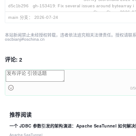
d5c1b296
gh-153419: Fix several issues around bytearray
in
Steve Stagg
2026-07
main 分支：
2026-07-24
d24d9d0f
gh-76595: Add tests for PyCapsule_Import() (GH-
Serhiy Storchaka
2026-07
本站新闻禁止未经授权转载，违者依法追究相关法律责任。授权请联
oscbianji#oschina.cn
评论: 2
0/5
推荐阅读
一个 JDBC 参数引发的架构演进：Apache SeaTunnel 如何解
中的“定时 Flush”难题
Apache SeaTunnel