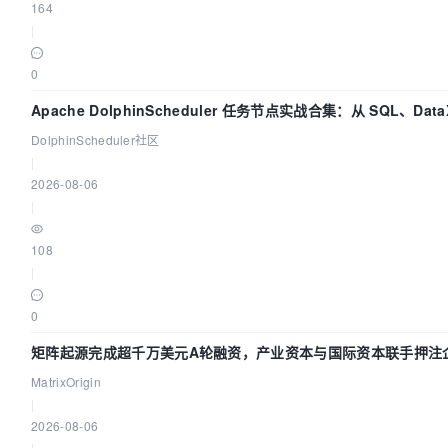
164
|
0
Apache DolphinScheduler 任务节点实战合集：从 SQL、Data
Spark、Flink 一次配置全打通
DolphinScheduler社区
|
2026-08-06
|
108
|
0
矩阵起源完成超千万美元A轮融资，产业资本与国际资本联手押注企
基础设施赛道
MatrixOrigin
|
2026-08-06
|