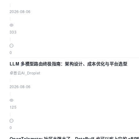
|
2026-08-06
|
333
|
0
LLM 多模型路由终极指南：架构设计、成本优化与平台选型
卓普云AI_Droplet
|
2026-08-06
|
125
|
0
OpenTelemetry 社区太强大了，DataBuff 也可以吃上它的 eBP