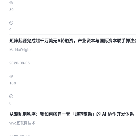
80
|
0
矩阵起源完成超千万美元A轮融资，产业资本与国际资本联手押注企
MatrixOrigin
|
2026-08-06
|
189
|
0
从混乱到秩序：我如何搭建一套「规范驱动」的 AI 协作开发体系
vivo互联网技术
|