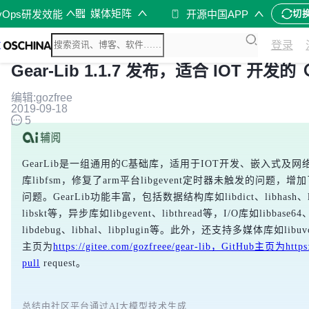
媒体矩阵
vOps研发效能
开源中国APP
切
登录
Gear-Lib 1.1.7 发布，适合 IOT 开发的 
编辑:gozfree
2019-09-18
5
GearLib是一组通用的C基础库，适用于IOT开发、嵌入式及网
库libfsm，修复了arm平台libgevent定时器未触发的问题，增加
问题。GearLib功能丰富，包括数据结构库如libdict、libhash、libr
libskt等，异步库如libgevent、libthread等，I/O库如libbase
libdebug、libhal、libplugin等。此外，还支持多媒体库如libuvc、
主页为
https://gitee.com/gozfreee/gear-lib，GitHub主页为http
pull
 request。
总结由社区平台通过AI大模型技术生成