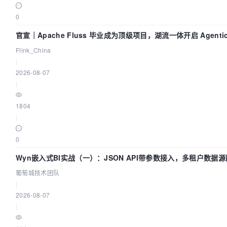
0
官宣｜Apache Fluss 毕业成为顶级项目，湖流一体开启 Agentic
时化时代
Flink_China
|
2026-08-07
|
1804
|
0
Wyn嵌入式BI实战（一）：JSON API带参数接入，多租户数据源
城技术团队
葡萄城技术团队
|
2026-08-07
|