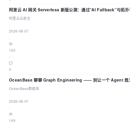
阿里云 AI 网关 Serverless 新版公测：通过“AI Fallback”与
流量治理底座
阿里云云原生
|
2026-08-07
|
135
|
0
OceanBase 聊聊 Graph Engineering —— 别让一个 Agen
OceanBase数据库
|
2026-08-07
|
149
|