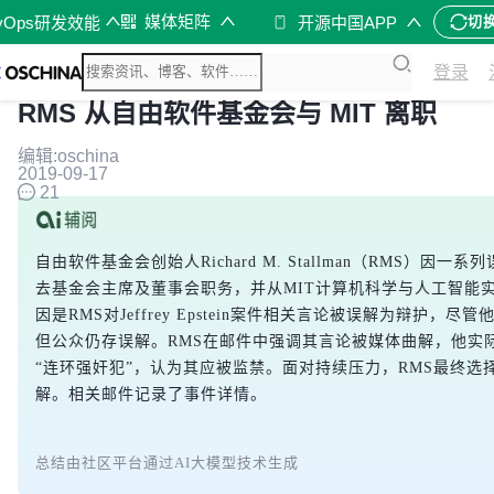
媒体矩阵
vOps研发效能
开源中国APP
切
登录
RMS 从自由软件基金会与 MIT 离职
编辑:oschina
2019-09-17
21
自由软件基金会创始人Richard M. Stallman（RMS）因一
去基金会主席及董事会职务，并从MIT计算机科学与人工智能
因是RMS对Jeffrey Epstein案件相关言论被误解为辩护，尽
但公众仍存误解。RMS在邮件中强调其言论被媒体曲解，他实际称E
“连环强奸犯”，认为其应被监禁。面对持续压力，RMS最终选
解。相关邮件记录了事件详情。
总结由社区平台通过AI大模型技术生成