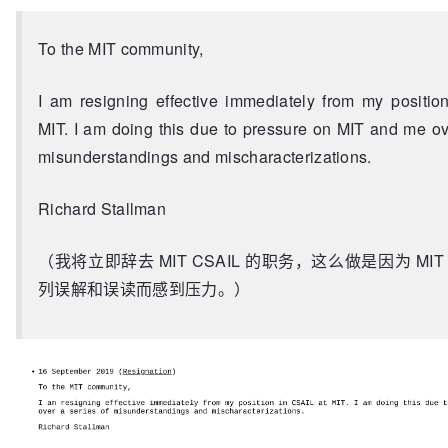
To the MIT community,
I am resigning effective immediately from my positio
MIT. I am doing this due to pressure on MIT and me ov
misunderstandings and mischaracterizations.
Richard Stallman
（我将立即辞去 MIT CSAIL 的职务，这么做是因为 MI
列误解和误读而感到压力。）