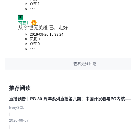
点赞 1
可
可豆儿
从今“世无英雄”已，走好....
2019-09-26 15:39:24
回复 0
点赞 0
查看更多评论
推荐阅读
直播预告｜PG 30 周年系列直播第六期：中国开发者与PG内核
吗？我们贡献了什么？
IvorySQL
|
2026-08-07
|