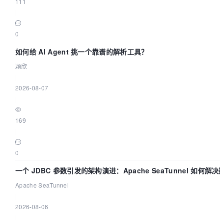
111
|
0
如何给 AI Agent 挑一个靠谱的解析工具？
颖欣
|
2026-08-07
|
169
|
0
一个 JDBC 参数引发的架构演进：Apache SeaTunnel 如何
“定时 Flush”难题
Apache SeaTunnel
|
2026-08-06
|