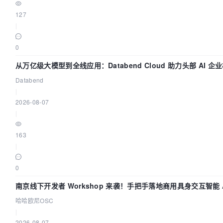
127
|
0
从万亿级大模型到全线应用：Databend Cloud 助力头部 AI 
Trace 数据管道
Databend
|
2026-08-07
|
163
|
0
南京线下开发者 Workshop 来袭！手把手落地商用具身交互智能 A
哈哈欧尼OSC
|
2026-08-07