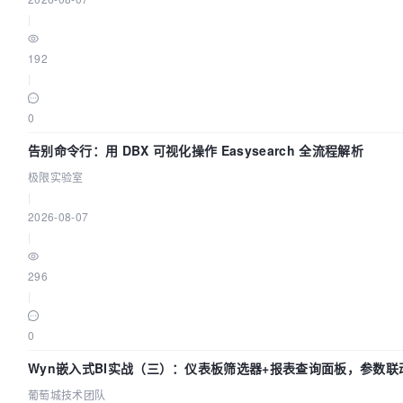
|
192
|
0
告别命令行：用 DBX 可视化操作 Easysearch 全流程解析
极限实验室
|
2026-08-07
|
296
|
0
Wyn嵌入式BI实战（三）：仪表板筛选器+报表查询面板，参数联
葡萄城技术团队