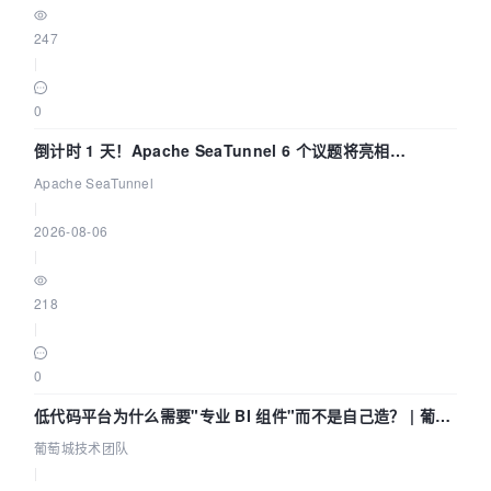
247
|
0
倒计时 1 天！Apache SeaTunnel 6 个议题将亮相
Community Over Code Asia 2026
Apache SeaTunnel
|
2026-08-06
|
218
|
0
低代码平台为什么需要"专业 BI 组件"而不是自己造？ | 葡萄
城技术团队
葡萄城技术团队
|