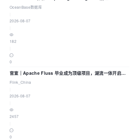
Agent 既当运动员又
OceanBase数据库
|
2026-08-07
|
182
|
0
官宣｜Apache Fluss 毕业成为顶级项目，湖流一体开启
Agentic Lake 全面实时化时代
Flink_China
|
2026-08-07
|
2457
|
0