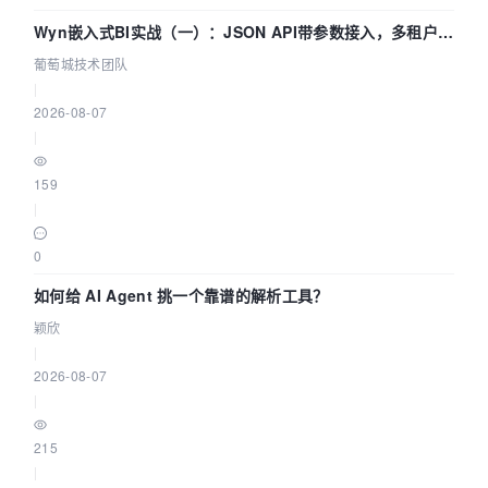
Wyn嵌入式BI实战（一）：JSON API带参数接入，多租户数
据源配置指南 | 葡萄城技术团队
葡萄城技术团队
|
2026-08-07
|
159
|
0
如何给 AI Agent 挑一个靠谱的解析工具？
颖欣
|
2026-08-07
|
215
|