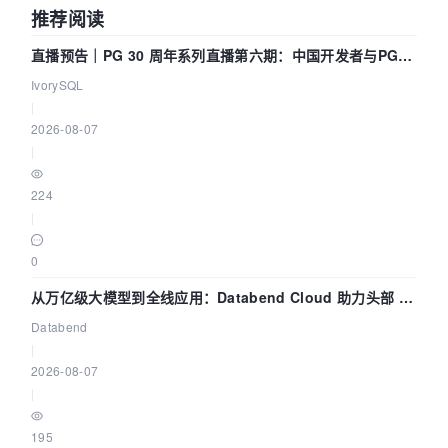
推荐阅读
直播预告｜PG 30 周年系列直播第六期：中国开发者与PG内
核——我们改得动吗？我们贡献了什么？
IvorySQL
|
2026-08-07
|
224
|
0
从万亿级大模型到全线应用：Databend Cloud 助力头部 AI
企业构建全链路 Trace 数据管道
Databend
|
2026-08-07
|
195