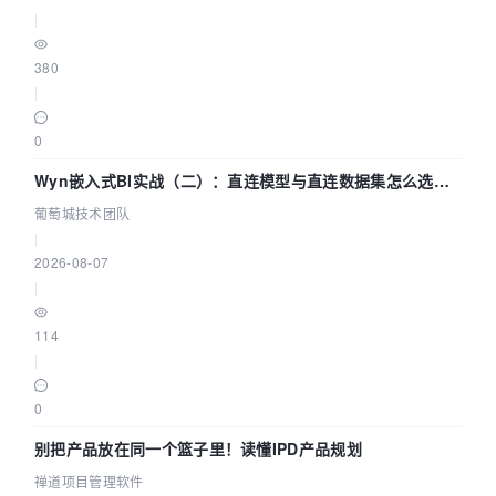
|
380
|
0
Wyn嵌入式BI实战（二）：直连模型与直连数据集怎么选，
参数为什么不生效？| 葡萄城技术团队
葡萄城技术团队
|
2026-08-07
|
114
|
0
别把产品放在同一个篮子里！读懂IPD产品规划
禅道项目管理软件