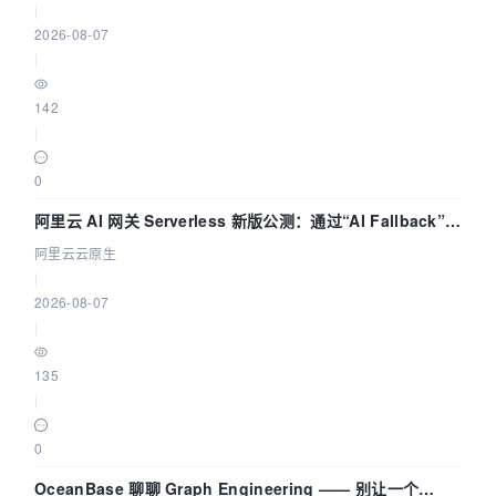
|
2026-08-07
|
142
|
0
阿里云 AI 网关 Serverless 新版公测：通过“AI Fallback”与
拓扑可视化构建 AI 流量治理底座
阿里云云原生
|
2026-08-07
|
135
|
0
OceanBase 聊聊 Graph Engineering —— 别让一个