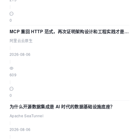
|
0
MCP 重回 HTTP 范式，再次证明架构设计和工程实践才是稀
缺资源
阿里云云原生
|
2026-08-06
|
609
|
0
为什么开源数据集成是 AI 时代的数据基础设施底座？
Apache SeaTunnel
|
2026-08-06
|