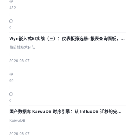
432
|
0
Wyn嵌入式BI实战（三）：仪表板筛选器+报表查询面板，参
数联动全闭环
葡萄城技术团队
|
2026-08-07
|
99
|
0
国产数据库 KaiwuDB 时序引擎：从 InfluxDB 迁移的完整
技术路径
KaiwuDB
|
2026-08-07