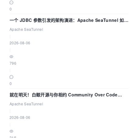
0
一个 JDBC 参数引发的架构演进：Apache SeaTunnel 如何
解决数据同步中的“定时 Flush”难题
Apache SeaTunnel
|
2026-08-06
|
796
|
0
就在明天！白鲸开源与你相约 Community Over Code
Asia 2026 主题演讲！
Apache SeaTunnel
|
2026-08-06
|
215