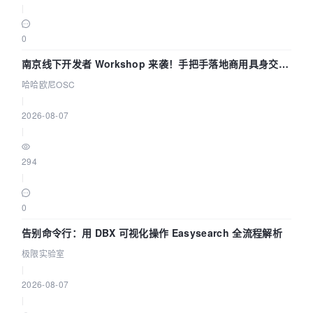
|
0
南京线下开发者 Workshop 来袭！手把手落地商用具身交互
智能 Agent 应用
哈哈欧尼OSC
|
2026-08-07
|
294
|
0
告别命令行：用 DBX 可视化操作 Easysearch 全流程解析
极限实验室
|
2026-08-07
|