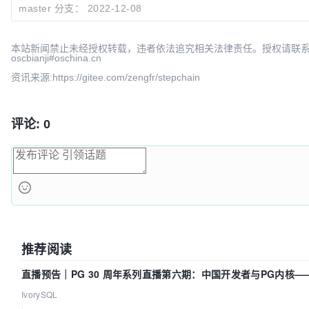
8dad685a
feat:0.0.5
zengfr
20
master 分支：
2022-12-08
本站新闻禁止未经授权转载，违者依法追究相关法律责任。授权请联
oscbianji#oschina.cn
资讯来源:https://gitee.com/zengfr/stepchain
评论: 0
推荐阅读
直播预告｜PG 30 周年系列直播第六期：中国开发者与PG内核
吗？我们贡献了什么？
IvorySQL