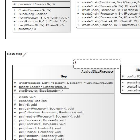
条件执行2则之1.

IConditionSelectorProcessor<String, Boolean, Strin
pipeline.createConditionValidatorProcessor(validat
trueProcessor, falseProcessor);

case2、已有processor 创建 validator 创建循环执行体，va
回false时终止执行。

IConditionLoopProcessor<String, String> p2 = 
pipeline.createConditionLoopProcessor(validator, p
case3、已有processor创建 switch 逻辑，根据selector
1分支branchProcessor如果返回的key不在分支中 则执行默
branchProcessor。

IConditionSelectorProcessor<String, String, String
pipeline.createConditionSelectorProcessor(selector
p1.setBranch(S key, IProcessor<I, O> processor);

p1setDefaultBranch(S key);
