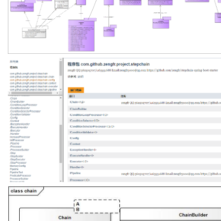
    <I> IProcessor<I, Boolean> createProcessor(Predicate<I> 
predicate);

    <I> IProcessor<I, Boolean> createProcessor(Consumer<I> 
consumer);

    <I, O> IProcessor<I, O> createProcessor(Function<I, O> 
func);

4、StepChain 如何复用和组合processor?

  4.1、使用IChainBuilder、IChain:

  4.2、使用IProcessorBuilder：

    <A, B, C> IProcessor<A, C> createProcessor(IProcessor<A, 
B> first, IProcessor<B, C> second);

    <A, B, C, D> IProcessor<A, D> 
createProcessor(IProcessor<A, B> processor1, IProc
processor2, IProcessor<C, D> processor3);

5、StepChain 如何按条件复用和组合processor?

答: 

case1、已有trueProcessor\falseProcessor2个 创建 va