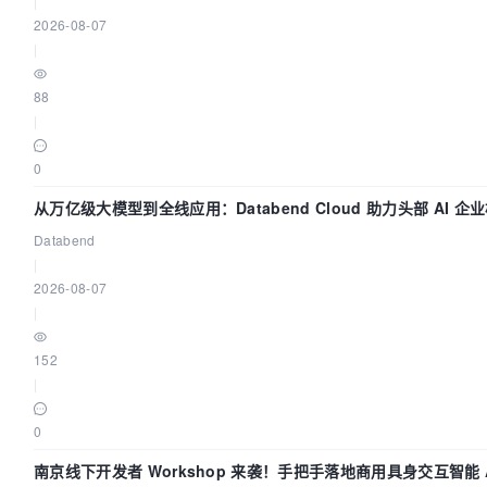
|
2026-08-07
|
88
|
0
从万亿级大模型到全线应用：Databend Cloud 助力头部 AI 
Trace 数据管道
Databend
|
2026-08-07
|
152
|
0
南京线下开发者 Workshop 来袭！手把手落地商用具身交互智能 A