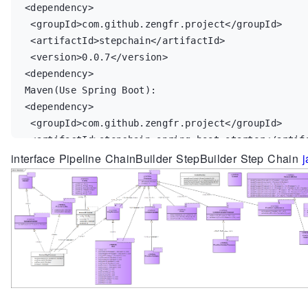
<dependency>

 <groupId>com.github.zengfr.project</groupId>

 <artifactId>stepchain</artifactId>

 <version>0.0.7</version>

<dependency>

Maven(Use Spring Boot):

<dependency>

 <groupId>com.github.zengfr.project</groupId>

 <artifactId>stepchain-spring-boot-starter</artifactId>

interface Pipeline ChainBuilder StepBuilder Step Chain
 <version>0.0.7</version>

<dependency>

Gradle:

compile group: 'com.github.zengfr.project', name: 
'stepchain', version: '0.0.7'

compile group: 'com.github.zengfr.project', name:
spring-boot-starter', version: '0.0.7'