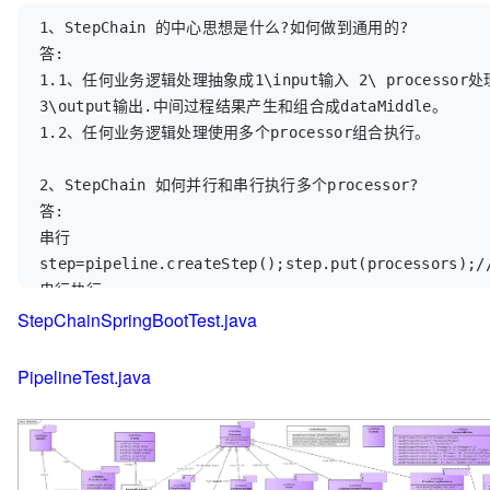
1、StepChain 的中心思想是什么?如何做到通用的?

答: 

1.1、任何业务逻辑处理抽象成1\input输入 2\ processor处
3\output输出.中间过程结果产生和组合成dataMiddle。

1.2、任何业务逻辑处理使用多个processor组合执行。

2、StepChain 如何并行和串行执行多个processor?

答: 

串行
step=pipeline.createStep();step.put(processors);/
串行执行.

StepChainSpringBootTest.java
并行
step=pipeline.createStep(4);step.put(processors);
同时4个并行执行.

PipelineTest.java
3、Stepchain 如何创建processor?

  3.1、实现 IProcessor 接口。

  3.2、使用IProcessorBuilder：
