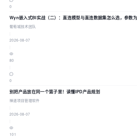
0
Wyn嵌入式BI实战（二）：直连模型与直连数据集怎么选，参数为
葡萄城技术团队
葡萄城技术团队
|
2026-08-07
|
80
|
0
别把产品放在同一个篮子里！读懂IPD产品规划
禅道项目管理软件
|
2026-08-07
|
101