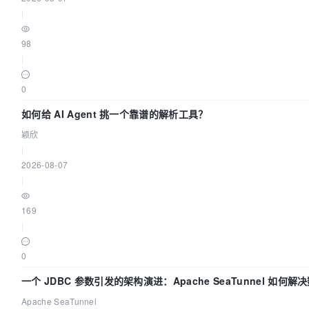
|
98
|
0
如何给 AI Agent 挑一个靠谱的解析工具？
颖欣
|
2026-08-07
|
169
|
0
一个 JDBC 参数引发的架构演进：Apache SeaTunnel 如何
“定时 Flush”难题
Apache SeaTunnel