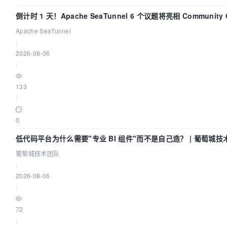
倒计时 1 天！Apache SeaTunnel 6 个议题将亮相 Community O
Asia 2026
Apache SeaTunnel
|
2026-08-06
|
133
|
0
低代码平台为什么需要"专业 BI 组件"而不是自己造？ | 葡萄城技
葡萄城技术团队
|
2026-08-06
|
72
|