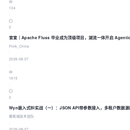
134
|
0
官宣｜Apache Fluss 毕业成为顶级项目，湖流一体开启 Agentic
时化时代
Flink_China
|
2026-08-07
|
1615
|
0
Wyn嵌入式BI实战（一）：JSON API带参数接入，多租户数据源
城技术团队
葡萄城技术团队
|
2026-08-07