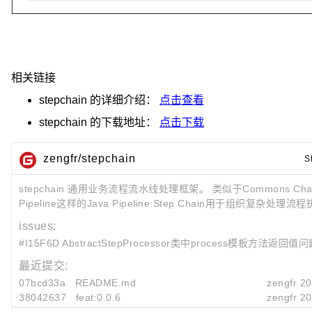
相关链接
stepchain
的详细介绍：
点击查看
stepchain
的下载地址：
点击下载
zengfr/stepchain
S
stepchain 通用业务流程流水线处理框架。 类似于Commons Cha
Pipeline这样的Java Pipeline Step Chain用于组织复杂处理流程执
issues:
#I15F6D AbstractStepProcessor类中process模板方法返回值
最近提交:
07bcd33a
README.md
zengfr
20
38042637
feat:0.0.6
zengfr
20