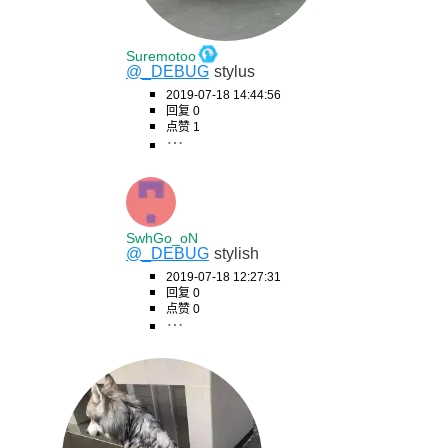
Suremotoo
@_DEBUG
stylus
2019-07-18 14:44:56
回复 0
点赞 1
SwhGo_oN
@_DEBUG
stylish
2019-07-18 12:27:31
回复 0
点赞 0