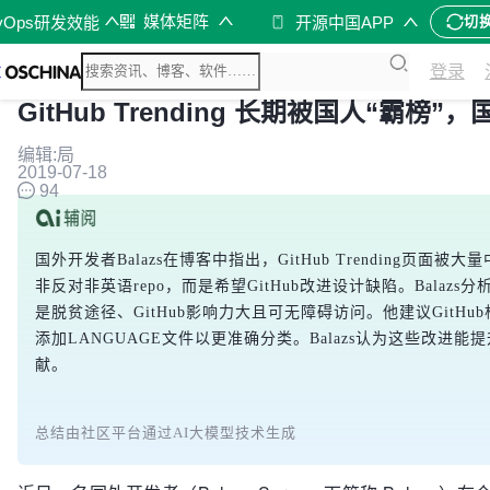
媒体矩阵
vOps研发效能
开源中国APP
切
登录
GitHub Trending 长期被国人“霸榜”，
编辑:局
2019-07-18
94
国外开发者Balazs在博客中指出，GitHub Trending页
非反对非英语repo，而是希望GitHub改进设计缺陷。Bala
是脱贫途径、GitHub影响力大且可无障碍访问。他建议GitH
添加LANGUAGE文件以更准确分类。Balazs认为这些改进能
献。
总结由社区平台通过AI大模型技术生成