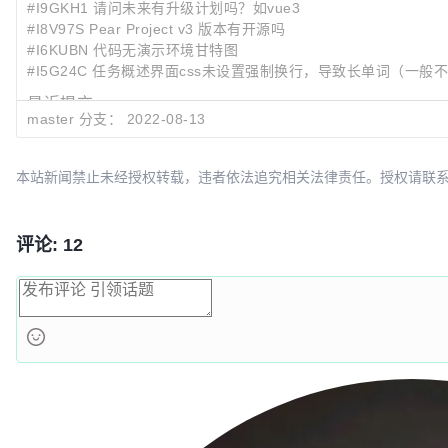
#I9GKH1 请问未来有升级计划吗？如vue3
#I8V97S Pear Project v3 版本有开源吗
#I6KUBN 代码无演示环境甘特图
#I5G24C 任务概述界面css未设置强制换行，导致长单词（一
最近提交:
master 分支：
2022-08-13
15a7eec2
!4
修复工作台-日程-查看更多日程发送到后端接口的p
06040182
修复工作台-日程-查看更多日程按钮的page参数问题
23f5bbe7
Merge pull request #62 from a54552239/dev
本站新闻禁止未经授权转载，违者依法追究相关法律责任。授权请联系：oscbia
评论: 12