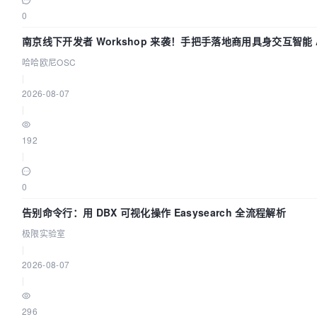
0
南京线下开发者 Workshop 来袭！手把手落地商用具身交互智能 A
哈哈欧尼OSC
|
2026-08-07
|
192
|
0
告别命令行：用 DBX 可视化操作 Easysearch 全流程解析
极限实验室
|
2026-08-07
|
296