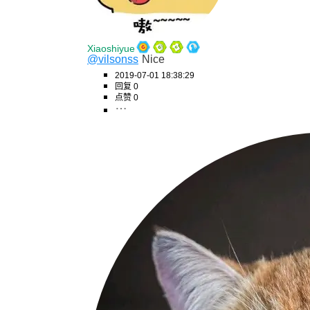
Xiaoshiyue
@vilsonss
Nice
2019-07-01 18:38:29
回复 0
点赞 0