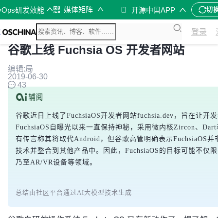
媒体矩阵
vOps研发效能
开源中国APP
切
登录
谷歌上线 Fuchsia OS 开发者网站
编辑:局
2019-06-30
43
谷歌近日上线了FuchsiaOS开发者网站fuchsia.dev，旨
FuchsiaOS自曝光以来一直保持神秘，采用微内核Zircon、Dar
有传言称其将取代Android，但谷歌高管明确表示FuchsiaOS并非
技术并整合到其他产品中。因此，FuchsiaOS的目标可能不
乃至AR/VR设备等领域。
总结由社区平台通过AI大模型技术生成