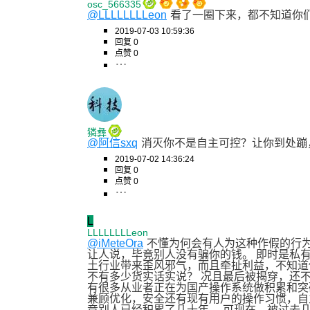
osc_566335
@LLLLLLLLeon
看了一圈下来，都不知道你
2019-07-03 10:59:36
回复 0
点赞 0
獜彝
@阿信sxq
消灭你不是自主可控？让你到处蹦
2019-07-02 14:36:24
回复 0
点赞 0
L
LLLLLLLLeon
@iMeteOra
不懂为何会有人为这种作假的行
让人说，毕竟别人没有骗你的钱。 即时是私
土行业带来歪风邪气，而且牵扯利益，不知道
不有多少货实话实说？ 况且最后被揭穿，还
有很多从业者正在为国产操作系统做积累和突
兼顾优化，安全还有现有用户的操作习惯，自
竟别人已经积累了几十年。 可现在，被过去