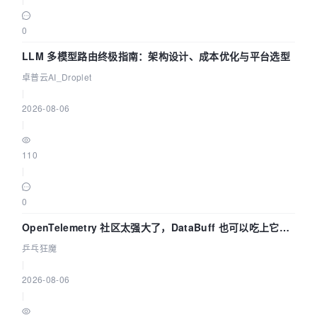
0
LLM 多模型路由终极指南：架构设计、成本优化与平台选型
卓普云AI_Droplet
|
2026-08-06
|
110
|
0
OpenTelemetry 社区太强大了，DataBuff 也可以吃上它的
eBPF 链路了
乒乓狂魔
|
2026-08-06
|