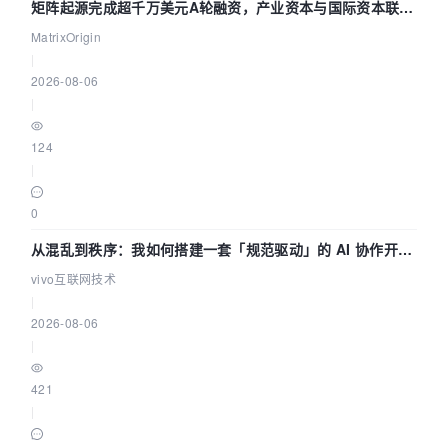
矩阵起源完成超千万美元A轮融资，产业资本与国际资本联手
押注企业级AI基础设施赛道
MatrixOrigin
|
2026-08-06
|
124
|
0
从混乱到秩序：我如何搭建一套「规范驱动」的 AI 协作开发
体系
vivo互联网技术
|
2026-08-06
|
421
|