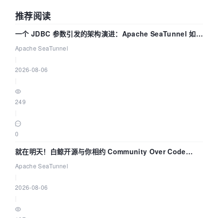
推荐阅读
一个 JDBC 参数引发的架构演进：Apache SeaTunnel 如何
解决数据同步中的“定时 Flush”难题
Apache SeaTunnel
|
2026-08-06
|
249
|
0
就在明天！白鲸开源与你相约 Community Over Code
Asia 2026 主题演讲！
Apache SeaTunnel
|
2026-08-06
|