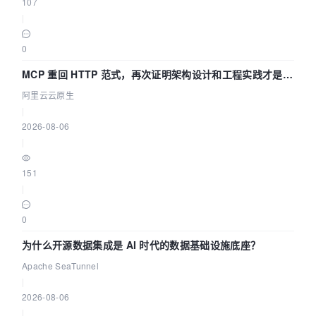
107
|
0
MCP 重回 HTTP 范式，再次证明架构设计和工程实践才是稀
缺资源
阿里云云原生
|
2026-08-06
|
151
|
0
为什么开源数据集成是 AI 时代的数据基础设施底座？
Apache SeaTunnel
|
2026-08-06
|