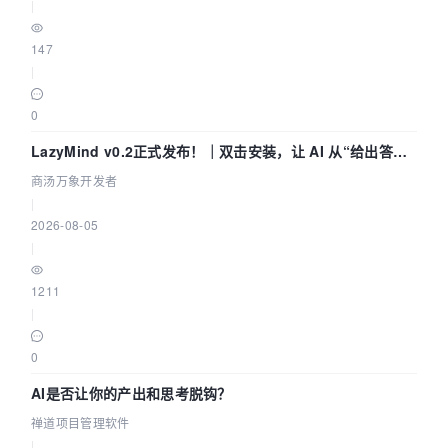
|
147
|
0
LazyMind v0.2正式发布！｜双击安装，让 AI 从“给出答案”
走到“完成交付”
商汤万象开发者
|
2026-08-05
|
1211
|
0
AI是否让你的产出和思考脱钩？
禅道项目管理软件
|