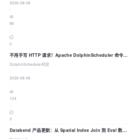
2026-08-06
|
86
|
0
不用手写 HTTP 请求！Apache DolphinScheduler 命令行
dsctl 两分钟上手
DolphinScheduler社区
|
2026-08-06
|
104
|
0
Databend 产品更新：从 Spatial Index Join 到 Eval 数据
管道