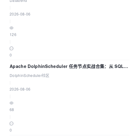
Databend
|
2026-08-06
|
126
|
0
Apache DolphinScheduler 任务节点实战合集：从 SQL、
DataX 到 Spark、Flink 一次配置全打通
DolphinScheduler社区
|
2026-08-06
|
68
|
0