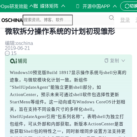
媒体矩阵
vOps研发效能
开源中国APP
切
登录
微软拆分操作系统的计划初现雏形
编辑:oschina
2019-06-21
15
复制
Windows10预览版Build 18917显示操作系统与shell分离的
迹象，与微软模块化计划一致。新组件
“ShellUpdateAgent”能独立更新shell部分，如
ActionCenter，预示未来可通过shell软件包选择性更新
StartMenu等组件。这一动向或与Windows CoreOS计划相
关，旨在支持不同设备尺寸的多样化shell。
ShellUpdateAgent引用“包系列名称”，表明shell为独立打
包组件，可从外部和内部获取。新版本ActionCenter是首
批获取Shell包的特性之一，同时新增同步设置方法支持更