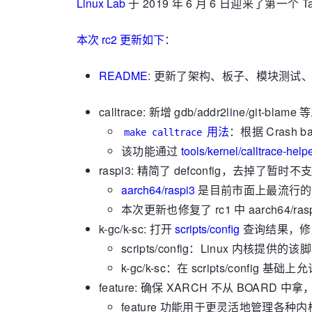
Linux Lab
于 2019 年 6 月 6 日迎来了第一个 T
本次 rc2 更新如下
：
README
: 更新了架构、板子、模块测试
calltrace: 新增 gdb/addr2line/gi
用法
：根据 Crash 
make calltrace
该功能通过
tools/kernel/calltrace-help
raspi3: 精简了 defconfig，去掉了
aarch64/raspi3
是目前市面上最流行的
本次更新也修复了 rc1 中 aarch64/ra
k-gc/k-sc: 打开
scripts/config
查询结果，修
scripts/config：Linux 内
k-gc/k-sc：在 scripts/confi
feature: 确保 XARCH 不从 BOAR
feature 功能用于更灵活地管理各种