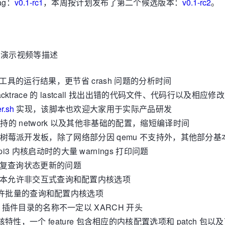
ag：
v0.1-rc1
，本周按计划发布了第二个候选版本：
v0.1-rc2
。
、演示视频等描述
t-blame 等工具的运行结果，更节省 crash 问题的分析时间
backtrace 的 lastcall 找出出错的代码文件、代码行以及相应
er.sh
实现，该脚本也欢迎大家用于实际产品研发
暂时不支持的 network 以及其他非基础的配置，缩短编译时间
树莓派开发板，除了网络部分因 qemu 不支持外，其他部分基
spi3 内核启动时的大量 warnings 打印问题
复查询状态更新的问题
核提供的该脚本允许非交互式查询和配置内核选项
g 基础上允许批量的查询和配置内核选项
D 中拿，插件目录的名称不一定以 XARCH 开头
内核特性，一个 feature 包含相应的内核配置选项和 patch 