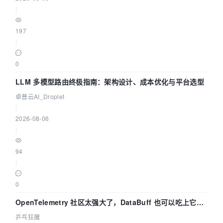
|
197
|
0
LLM 多模型路由终极指南：架构设计、成本优化与平台选型
卓普云AI_Droplet
|
2026-08-06
|
94
|
0
OpenTelemetry 社区太强大了，DataBuff 也可以吃上它的
eBPF 链路了
乒乓狂魔