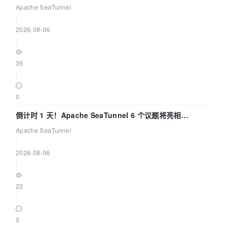
Apache SeaTunnel
|
2026-08-06
|
35
|
0
倒计时 1 天！Apache SeaTunnel 6 个议题将亮相
Community Over Code Asia 2026
Apache SeaTunnel
|
2026-08-06
|
22
|
0