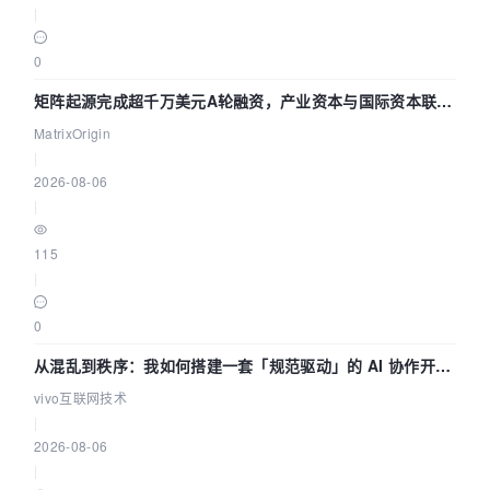
|
0
矩阵起源完成超千万美元A轮融资，产业资本与国际资本联手
押注企业级AI基础设施赛道
MatrixOrigin
|
2026-08-06
|
115
|
0
从混乱到秩序：我如何搭建一套「规范驱动」的 AI 协作开发
体系
vivo互联网技术
|
2026-08-06
|