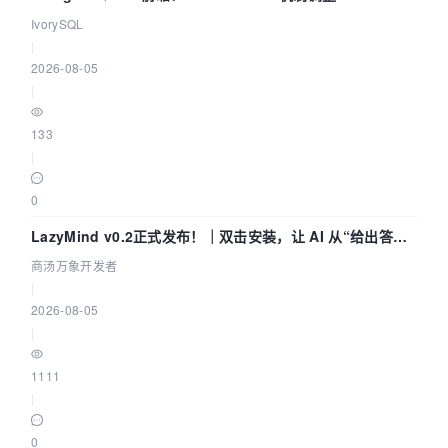
IvorySQL
|
2026-08-05
|
133
|
0
LazyMind v0.2正式发布！｜双击安装，让 AI 从“给出答案”
走到“完成交付”
商汤万象开发者
|
2026-08-05
|
1111
|
0