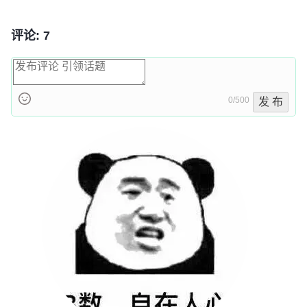
评论: 7
0/500
发 布