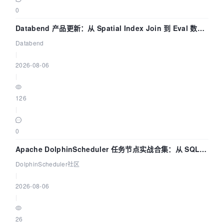
0
Databend 产品更新：从 Spatial Index Join 到 Eval 数据
管道
Databend
|
2026-08-06
|
126
|
0
Apache DolphinScheduler 任务节点实战合集：从 SQL、
DataX 到 Spark、Flink 一次配置全打通
DolphinScheduler社区
|
2026-08-06
|
26