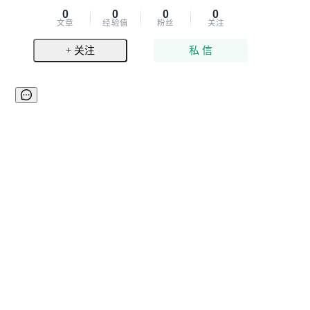
0
0
0
0
文章
经验值
粉丝
关注
+ 关注
私 信