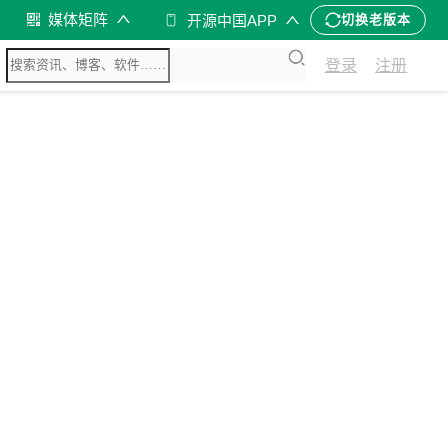
媒体矩阵
开源中国APP
切换老版本
登录
注册