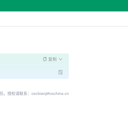
复制
系：oscbianji#oschina.cn