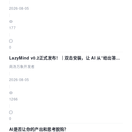
|
2026-08-05
|
177
|
0
LazyMind v0.2正式发布！｜双击安装，让 AI 从“给出答案”
走到“完成交付”
商汤万象开发者
|
2026-08-05
|
1266
|
0
AI是否让你的产出和思考脱钩？