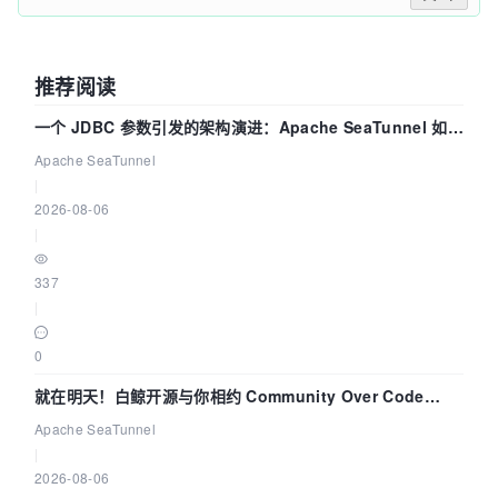
推荐阅读
一个 JDBC 参数引发的架构演进：Apache SeaTunnel 如何
解决数据同步中的“定时 Flush”难题
Apache SeaTunnel
|
2026-08-06
|
337
|
0
就在明天！白鲸开源与你相约 Community Over Code
Asia 2026 主题演讲！
Apache SeaTunnel
|
2026-08-06