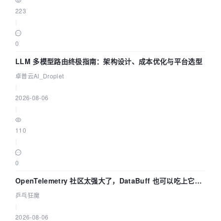
223
|
0
LLM 多模型路由终极指南：架构设计、成本优化与平台选型
卓普云AI_Droplet
|
2026-08-06
|
110
|
0
OpenTelemetry 社区太强大了，DataBuff 也可以吃上它的
eBPF 链路了
乒乓狂魔
|
2026-08-06