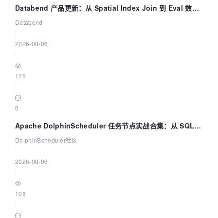
Databend 产品更新：从 Spatial Index Join 到 Eval 数据
管道
Databend
|
2026-08-06
|
175
|
0
Apache DolphinScheduler 任务节点实战合集：从 SQL、
DataX 到 Spark、Flink 一次配置全打通
DolphinScheduler社区
|
2026-08-06
|
108
|