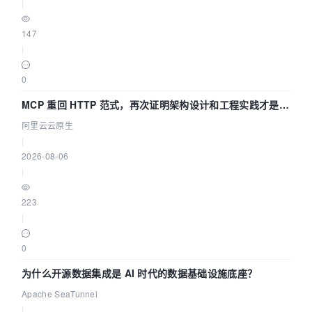
|
147
|
0
MCP 重回 HTTP 范式，再次证明架构设计和工程实践才是稀
缺资源
阿里云云原生
|
2026-08-06
|
223
|
0
为什么开源数据集成是 AI 时代的数据基础设施底座？
Apache SeaTunnel
|