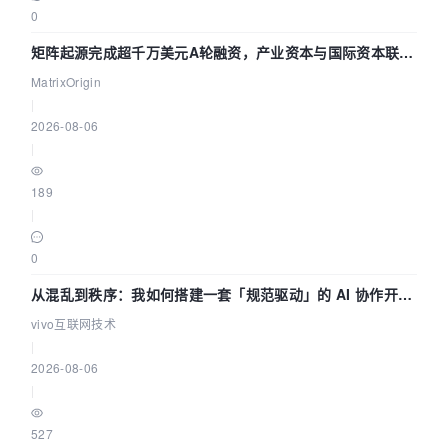
0
矩阵起源完成超千万美元A轮融资，产业资本与国际资本联手
押注企业级AI基础设施赛道
MatrixOrigin
|
2026-08-06
|
189
|
0
从混乱到秩序：我如何搭建一套「规范驱动」的 AI 协作开发
体系
vivo互联网技术
|
2026-08-06
|
527