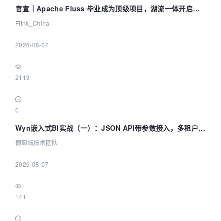
官宣｜Apache Fluss 毕业成为顶级项目，湖流一体开启
Agentic Lake 全面实时化时代
Flink_China
|
2026-08-07
|
2119
|
0
Wyn嵌入式BI实战（一）：JSON API带参数接入，多租户数
据源配置指南 | 葡萄城技术团队
葡萄城技术团队
|
2026-08-07
|
141
|