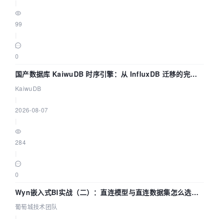
|
99
|
0
国产数据库 KaiwuDB 时序引擎：从 InfluxDB 迁移的完整
技术路径
KaiwuDB
|
2026-08-07
|
284
|
0
Wyn嵌入式BI实战（二）：直连模型与直连数据集怎么选，
参数为什么不生效？| 葡萄城技术团队
葡萄城技术团队
|