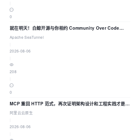
|
0
就在明天！白鲸开源与你相约 Community Over Code
Asia 2026 主题演讲！
Apache SeaTunnel
|
2026-08-06
|
208
|
0
MCP 重回 HTTP 范式，再次证明架构设计和工程实践才是稀
缺资源
阿里云云原生
|
2026-08-06
|