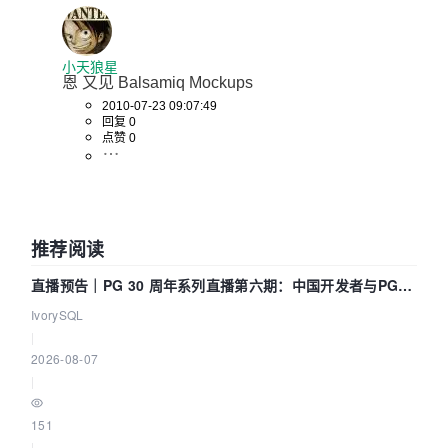
小天狼星
恩 又见 Balsamiq Mockups
2010-07-23 09:07:49
回复 0
点赞 0
推荐阅读
直播预告｜PG 30 周年系列直播第六期：中国开发者与PG内
核——我们改得动吗？我们贡献了什么？
IvorySQL
|
2026-08-07
|
151
|