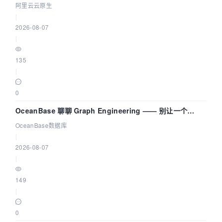
拓扑可视化构建 AI 流量治理底座
阿里云云原生
|
2026-08-07
|
135
|
0
OceanBase 聊聊 Graph Engineering —— 别让一个
Agent 既当运动员又
OceanBase数据库
|
2026-08-07
|
149
|
0