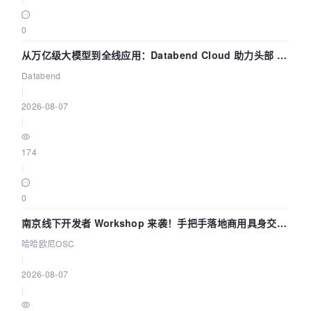
0
从万亿级大模型到全线应用：Databend Cloud 助力头部 AI
企业构建全链路 Trace 数据管道
Databend
|
2026-08-07
|
174
|
0
南京线下开发者 Workshop 来袭！手把手落地商用具身交互
智能 Agent 应用
哈哈欧尼OSC
|
2026-08-07
|