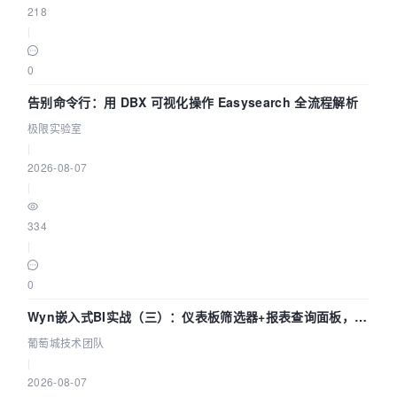
218
|
0
告别命令行：用 DBX 可视化操作 Easysearch 全流程解析
极限实验室
|
2026-08-07
|
334
|
0
Wyn嵌入式BI实战（三）：仪表板筛选器+报表查询面板，参
数联动全闭环
葡萄城技术团队
|
2026-08-07