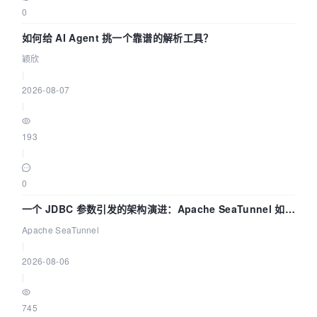
0
如何给 AI Agent 挑一个靠谱的解析工具？
颖欣
|
2026-08-07
|
193
|
0
一个 JDBC 参数引发的架构演进：Apache SeaTunnel 如何
解决数据同步中的“定时 Flush”难题
Apache SeaTunnel
|
2026-08-06
|
745