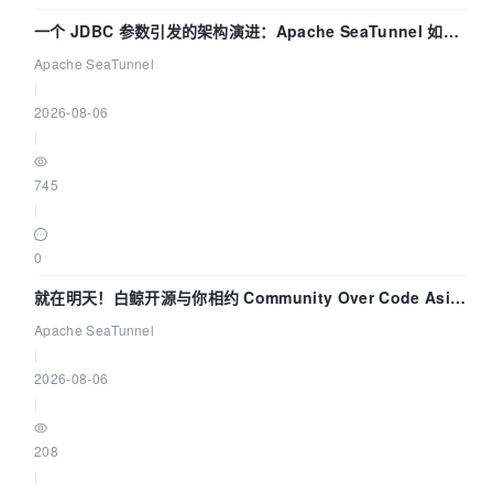
一个 JDBC 参数引发的架构演进：Apache SeaTunnel 如何
解决数据同步中的“定时 Flush”难题
Apache SeaTunnel
|
2026-08-06
|
745
|
0
就在明天！白鲸开源与你相约 Community Over Code Asia
2026 主题演讲！
Apache SeaTunnel
|
2026-08-06
|
208
|