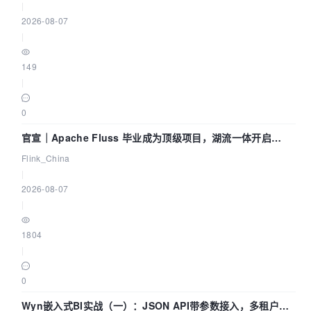
|
2026-08-07
|
149
|
0
官宣｜Apache Fluss 毕业成为顶级项目，湖流一体开启
Agentic Lake 全面实时化时代
Flink_China
|
2026-08-07
|
1804
|
0
Wyn嵌入式BI实战（一）：JSON API带参数接入，多租户数