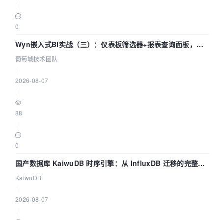
|
0
Wyn嵌入式BI实战（三）：仪表板筛选器+报表查询面板，参
数联动全闭环
葡萄城技术团队
|
2026-08-07
|
88
|
0
国产数据库 KaiwuDB 时序引擎：从 InfluxDB 迁移的完整技
术路径
KaiwuDB
|
2026-08-07
|