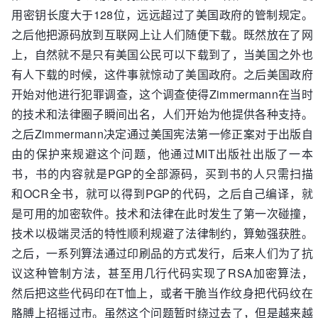
用密钥长度大于128位，远远超过了美国政府的管制规定。
之后他把源码放到互联网上让人们随便下载。既然放在了网
上，自然就不是只有美国公民可以下载到了，当美国之外也
有人下载的时候，这件事就惊动了美国政府。之后美国政府
开始对他进行犯罪调查，这个调查使得Zimmermann在当时
的技术和法律圈子瞬间出名，人们开始为他提供各种支持。
之后Zimmermann决定通过美国宪法第一修正案对于出版自
由的保护来规避这个问题，他通过MIT出版社出版了一本
书，书的内容就是PGP的全部源码，买到书的人只需扫描
和OCR全书，就可以得到PGP的代码，之后自己编译，就
是可用的加密软件。技术和法律在此时发生了第一次碰撞，
技术以极端灵活的特性顺利规避了法律制约，算勉强获胜。
之后，一系列算法通过印刷品的方式发行，后来人们为了抗
议这种管制方法，甚至用几行代码实现了RSA加密算法，
然后把这些代码印在T恤上，或者干脆当作纹身把代码纹在
胳膊上招摇过市。虽然这个问题暂时绕过去了，但是越来越