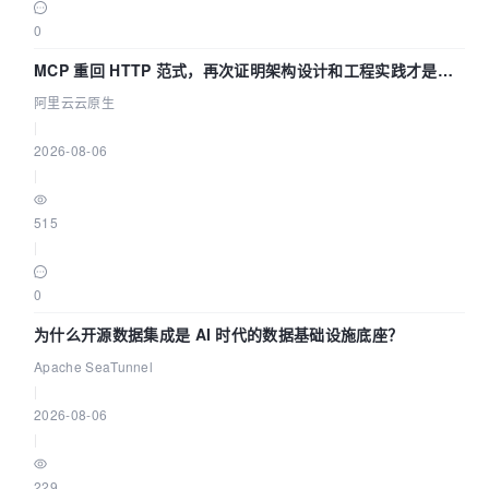
0
MCP 重回 HTTP 范式，再次证明架构设计和工程实践才是稀
缺资源
阿里云云原生
|
2026-08-06
|
515
|
0
为什么开源数据集成是 AI 时代的数据基础设施底座？
Apache SeaTunnel
|
2026-08-06
|
229