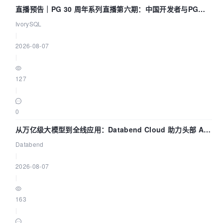
直播预告｜PG 30 周年系列直播第六期：中国开发者与PG内
核——我们改得动吗？我们贡献了什么？
IvorySQL
|
2026-08-07
|
127
|
0
从万亿级大模型到全线应用：Databend Cloud 助力头部 AI
企业构建全链路 Trace 数据管道
Databend
|
2026-08-07
|
163
|