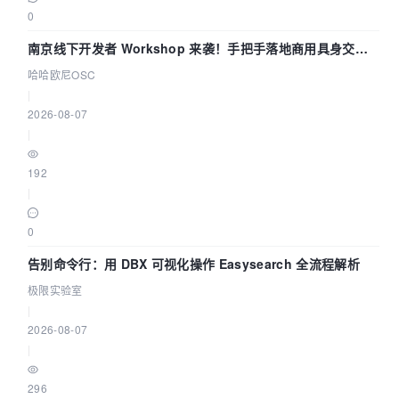
0
南京线下开发者 Workshop 来袭！手把手落地商用具身交互
智能 Agent 应用
哈哈欧尼OSC
|
2026-08-07
|
192
|
0
告别命令行：用 DBX 可视化操作 Easysearch 全流程解析
极限实验室
|
2026-08-07
|
296