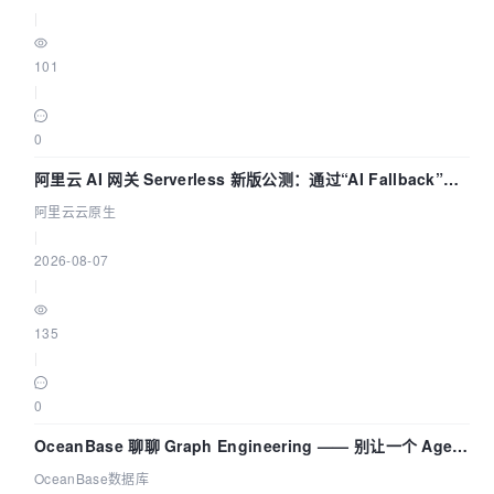
|
101
|
0
阿里云 AI 网关 Serverless 新版公测：通过“AI Fallback”与
拓扑可视化构建 AI 流量治理底座
阿里云云原生
|
2026-08-07
|
135
|
0
OceanBase 聊聊 Graph Engineering —— 别让一个 Agent
既当运动员又
OceanBase数据库