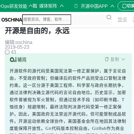
媒体矩阵
vOps研发效能
开源中国APP
切
登录
开源是自由的，永远
编辑:oschina
2019-05-23
43
复制
开源软件的源代码受美国宪法第一修正案保护，属于言论自
由，不受政府管制；但编译后的软件产品则受出口管制法律
约束。这一区分源于美国工程师、科学家与政府长期抗争，
通过法律判决确立源代码的言论自由地位。历史显示，加密
软件曾被视为军火管制，但通过技术手段（如印刷书籍、T
恤纹身）规避限制，最终法院判决源代码受第一修正案保
护。因此，美国政府无法禁运开源代码，但可能管制成品软
件。开源运动依赖全球协作，美国基金会所在地因其法律制
度能保障开放性。Git代码版本控制自由，GitHub作为商业