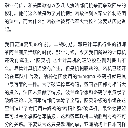
职业代价，和美国政府以及几大执法部门抗争而争取回来的
权利。他们这么做是为了对抗把加密软件列入军火管制范围
的法律，而为什么加密软件被算作军火管控？这要从历史说
起。
我们要追溯到80年前，二战时期，那是计算机行业的祖师
爷阿兰图灵活跃的时代，那个时候，今天我们所说的计算机
还没有诞生，“图灵机”这个计算机的理论模型刚刚提出不
久。尽管计算机还没有产生，但是机械驱动的加密机已经开
始在军队中普及，纳粹德国使用的“Enigma”密码机就是其
中最可靠的一种。为了破译德军密码，盟国各国都有相当大
的投入，法国人贡献了情报，波兰数学家和密码学家贡献了
破解理论…英国军情部门统筹了全局，图灵带领的小组在这
里制造出了专门用来解密的“密码炸弹”破译机，最终使得盟
军可以完全掌握德军情报，这和盟军取得二战胜利有密不可
分的关系。不要认为这只是欧洲的事，亚洲战场上日本同样