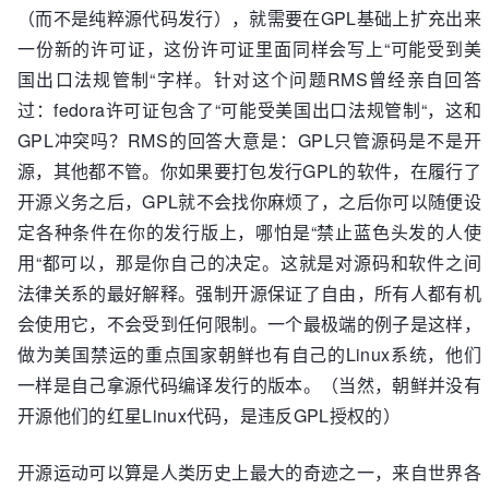
（而不是纯粹源代码发行），就需要在GPL基础上扩充出来
一份新的许可证，这份许可证里面同样会写上“可能受到美
国出口法规管制“字样。针对这个问题RMS曾经亲自回答
过：fedora许可证包含了“可能受美国出口法规管制“，这和
GPL冲突吗？RMS的回答大意是：GPL只管源码是不是开
源，其他都不管。你如果要打包发行GPL的软件，在履行了
开源义务之后，GPL就不会找你麻烦了，之后你可以随便设
定各种条件在你的发行版上，哪怕是“禁止蓝色头发的人使
用“都可以，那是你自己的决定。这就是对源码和软件之间
法律关系的最好解释。强制开源保证了自由，所有人都有机
会使用它，不会受到任何限制。一个最极端的例子是这样，
做为美国禁运的重点国家朝鲜也有自己的Linux系统，他们
一样是自己拿源代码编译发行的版本。（当然，朝鲜并没有
开源他们的红星Linux代码，是违反GPL授权的）
开源运动可以算是人类历史上最大的奇迹之一，来自世界各