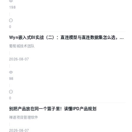
198
|
0
Wyn嵌入式BI实战（二）：直连模型与直连数据集怎么选，参
数为什么不生效？| 葡萄城技术团队
葡萄城技术团队
|
2026-08-07
|
98
|
0
别把产品放在同一个篮子里！读懂IPD产品规划
禅道项目管理软件
|
2026-08-07