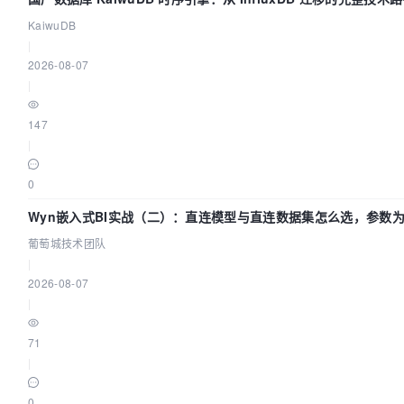
KaiwuDB
|
2026-08-07
|
147
|
0
Wyn嵌入式BI实战（二）：直连模型与直连数据集怎么选，参数
效？| 葡萄城技术团队
葡萄城技术团队
|
2026-08-07
|
71
|
0