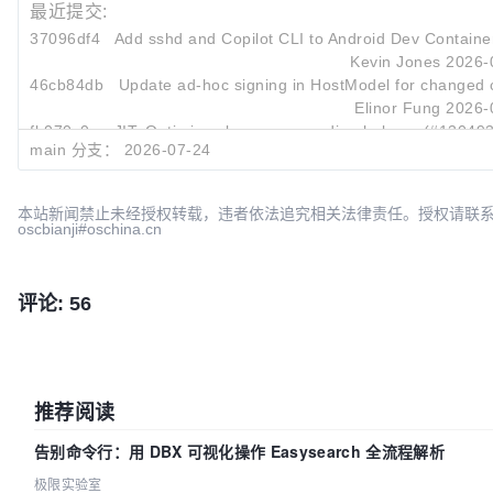
最近提交:
37096df4
Add sshd and Copilot CLI to Android Dev Contain
Kevin Jones
2026-
46cb84db
Update ad-hoc signing in HostModel for changed
Elinor Fung
2026-
fb070c0e
JIT: Optimize always suspending helpers (#130493
main 分支：
2026-07-24
Jakob Botsch Nielsen
2026-
本站新闻禁止未经授权转载，违者依法追究相关法律责任。授权请联
oscbianji#oschina.cn
评论: 56
推荐阅读
告别命令行：用 DBX 可视化操作 Easysearch 全流程解析
极限实验室