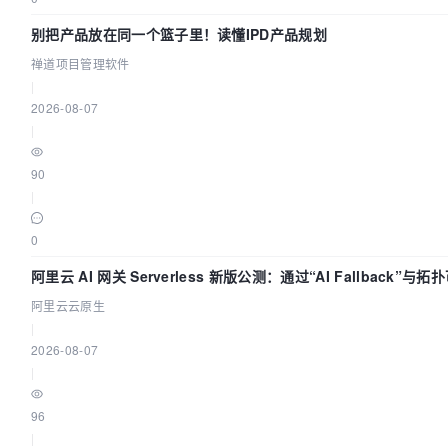
别把产品放在同一个篮子里！读懂IPD产品规划
禅道项目管理软件
|
2026-08-07
|
90
|
0
阿里云 AI 网关 Serverless 新版公测：通过“AI Fallback”与
AI 流量治理底座
阿里云云原生
|
2026-08-07
|
96
|