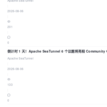
Apache SeaTunnel
|
2026-08-06
|
201
|
0
倒计时 1 天！Apache SeaTunnel 6 个议题将亮相 Community O
Asia 2026
Apache SeaTunnel
|
2026-08-06
|
133
|
0