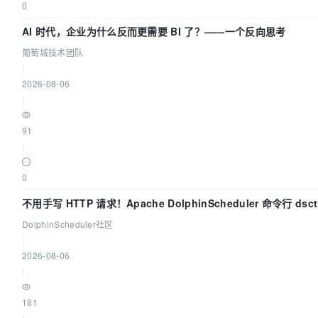
0
AI 时代，企业为什么反而更需要 BI 了？——一个反向思考
葡萄城技术团队
|
2026-08-06
|
91
|
0
不用手写 HTTP 请求！Apache DolphinScheduler 命令行 dsc
手
DolphinScheduler社区
|
2026-08-06
|
181
|