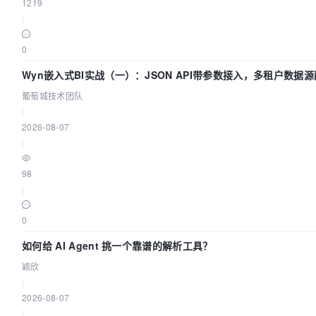
1219
|
0
Wyn嵌入式BI实战（一）：JSON API带参数接入，多租户数据源
葡萄城技术团队
葡萄城技术团队
|
2026-08-07
|
98
|
0
如何给 AI Agent 挑一个靠谱的解析工具？
颖欣
|
2026-08-07
|