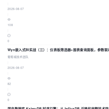
|
2026-08-07
|
108
|
0
Wyn嵌入式BI实战（三）：仪表板筛选器+报表查询面板，参数联
葡萄城技术团队
|
2026-08-07
|
82
|
0
国产数据库 KaiwuDB 时序引擎：从 InfluxDB 迁移的完整技术