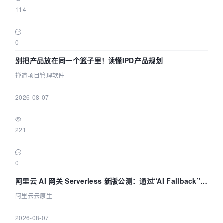
114
|
0
别把产品放在同一个篮子里！读懂IPD产品规划
禅道项目管理软件
|
2026-08-07
|
221
|
0
阿里云 AI 网关 Serverless 新版公测：通过“AI Fallback”与
拓扑可视化构建 AI 流量治理底座
阿里云云原生
|
2026-08-07