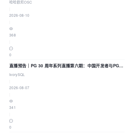
耕企业
哈哈欧尼OSC
|
2026-08-10
|
368
|
0
直播预告｜PG 30 周年系列直播第六期：中国开发者与PG内
核——我们改得动吗？我们贡献了什么？
IvorySQL
|
2026-08-07
|
341
|
0