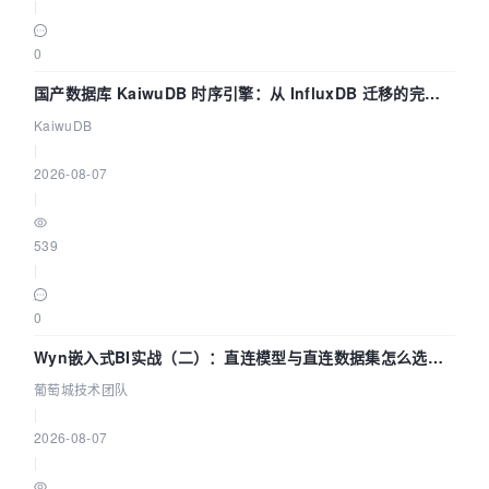
|
0
国产数据库 KaiwuDB 时序引擎：从 InfluxDB 迁移的完整
技术路径
KaiwuDB
|
2026-08-07
|
539
|
0
Wyn嵌入式BI实战（二）：直连模型与直连数据集怎么选，
参数为什么不生效？| 葡萄城技术团队
葡萄城技术团队
|
2026-08-07
|