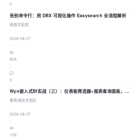
0
告别命令行：用 DBX 可视化操作 Easysearch 全流程解析
极限实验室
|
2026-08-07
|
609
|
0
Wyn嵌入式BI实战（三）：仪表板筛选器+报表查询面板，参
数联动全闭环
葡萄城技术团队
|
2026-08-07
|
138