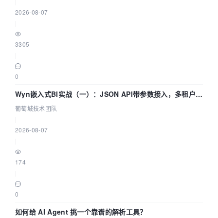
|
2026-08-07
|
3305
|
0
Wyn嵌入式BI实战（一）：JSON API带参数接入，多租户数
据源配置指南 | 葡萄城技术团队
葡萄城技术团队
|
2026-08-07
|
174
|
0
如何给 AI Agent 挑一个靠谱的解析工具？