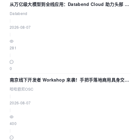
从万亿级大模型到全线应用：Databend Cloud 助力头部 AI
企业构建全链路 Trace 数据管道
Databend
|
2026-08-07
|
281
|
0
南京线下开发者 Workshop 来袭！手把手落地商用具身交互
智能 Agent 应用
哈哈欧尼OSC
|
2026-08-07
|
400
|