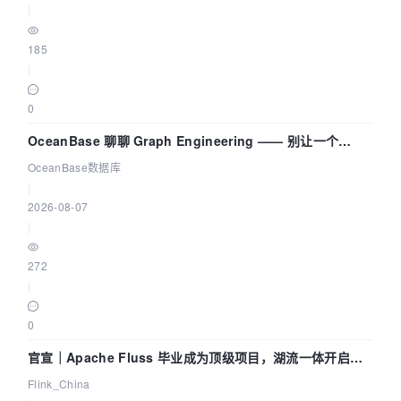
|
185
|
0
OceanBase 聊聊 Graph Engineering —— 别让一个
Agent 既当运动员又
OceanBase数据库
|
2026-08-07
|
272
|
0
官宣｜Apache Fluss 毕业成为顶级项目，湖流一体开启
Agentic Lake 全面实时化时代
Flink_China