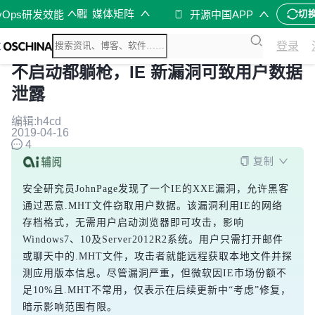
媒体矩阵
vOps研发效能
开源中国APP
切
登录
不启动都躺枪，IE 新漏洞可致用户数据
泄露
编辑:h4cd
2019-04-16
4
复制
安全研究员JohnPage发现了一个IE的XXE漏洞，允许黑客
通过恶意.MHT文件窃取用户数据。该漏洞利用IE的网络
存档格式，无需用户启动浏览器即可攻击，影响
Windows7、10及Server2012R2系统。用户只需打开邮件
或聊天中的.MHT文件，攻击者就能远程获取本地文件并探
测应用版本信息。尽管漏洞严重，但微软因IE市场份额不
足10%且.MHT不常用，仅表示在后续更新中“考虑”修复，
暗示影响范围有限。