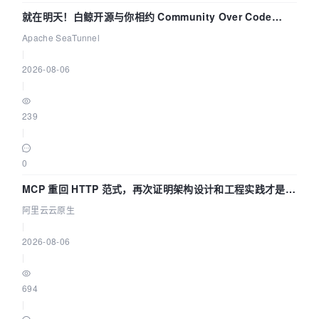
就在明天！白鲸开源与你相约 Community Over Code
Asia 2026 主题演讲！
Apache SeaTunnel
|
2026-08-06
|
239
|
0
MCP 重回 HTTP 范式，再次证明架构设计和工程实践才是稀
缺资源
阿里云云原生
|
2026-08-06
|
694
|