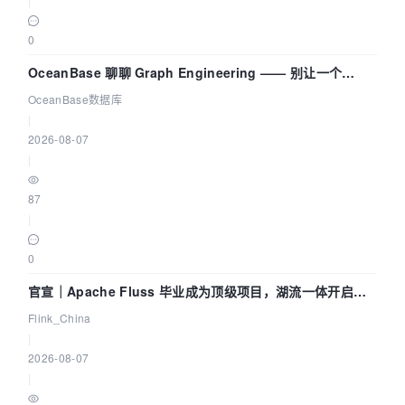
0
OceanBase 聊聊 Graph Engineering —— 别让一个
Agent 既当运动员又
OceanBase数据库
|
2026-08-07
|
87
|
0
官宣｜Apache Fluss 毕业成为顶级项目，湖流一体开启
Agentic Lake 全面实时化时代
Flink_China
|
2026-08-07
|