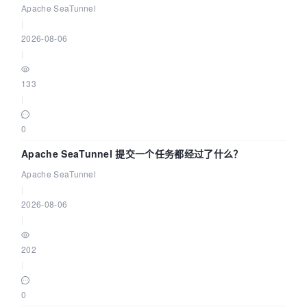
Community Over Code Asia 2026
Apache SeaTunnel
|
2026-08-06
|
133
|
0
Apache SeaTunnel 提交一个任务都经过了什么？
Apache SeaTunnel
|
2026-08-06
|
202
|
0