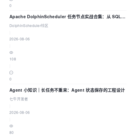
0
Apache DolphinScheduler 任务节点实战合集：从 SQL、
DataX 到 Spark、Flink 一次配置全打通
DolphinScheduler社区
|
2026-08-06
|
108
|
0
Agent 小知识｜长任务不重来：Agent 状态保存的工程设计
七牛开发者
|
2026-08-06
|
80