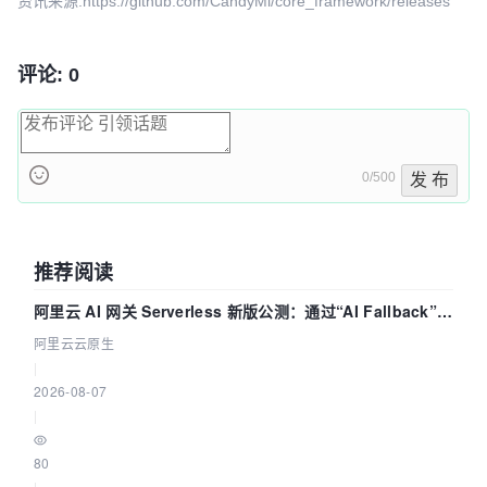
资讯来源:https://github.com/CandyMi/core_framework/releases
评论: 0
0/500
发 布
推荐阅读
阿里云 AI 网关 Serverless 新版公测：通过“AI Fallback”与
拓扑可视化构建 AI 流量治理底座
阿里云云原生
|
2026-08-07
|
80
|