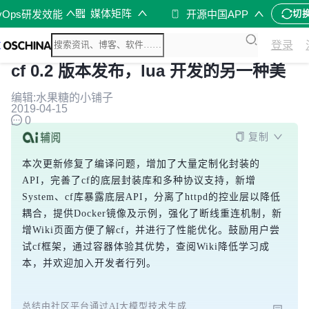
媒体矩阵
vOps研发效能
开源中国APP
切
登录
cf 0.2 版本发布，lua 开发的另一种美
编辑:水果糖的小铺子
2019-04-15
0
复制
本次更新修复了编译问题，增加了大量定制化封装的
API，完善了cf的底层封装库和多种协议支持，新增
System、cf库暴露底层API，分离了httpd的控业层以降低
耦合，提供Docker镜像及示例，强化了断线重连机制，新
增Wiki页面方便了解cf，并进行了性能优化。鼓励用户尝
试cf框架，通过容器体验其优势，查阅Wiki降低学习成
本，并欢迎加入开发者行列。
总结由社区平台通过AI大模型技术生成