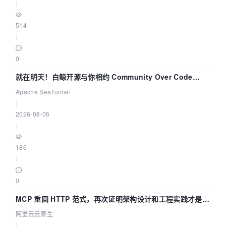
|
514
|
0
就在明天！白鲸开源与你相约 Community Over Code
Asia 2026 主题演讲！
Apache SeaTunnel
|
2026-08-06
|
186
|
0
MCP 重回 HTTP 范式，再次证明架构设计和工程实践才是稀
缺资源
阿里云云原生
|