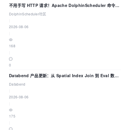
不用手写 HTTP 请求！Apache DolphinScheduler 命令行
dsctl 两分钟上手
DolphinScheduler社区
|
2026-08-06
|
168
|
0
Databend 产品更新：从 Spatial Index Join 到 Eval 数据
管道
Databend
|
2026-08-06
|
175
|