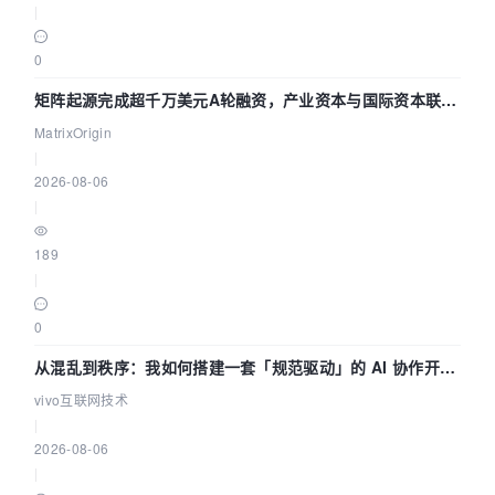
|
0
矩阵起源完成超千万美元A轮融资，产业资本与国际资本联手
押注企业级AI基础设施赛道
MatrixOrigin
|
2026-08-06
|
189
|
0
从混乱到秩序：我如何搭建一套「规范驱动」的 AI 协作开发
体系
vivo互联网技术
|
2026-08-06
|