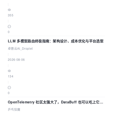
|
355
|
0
LLM 多模型路由终极指南：架构设计、成本优化与平台选型
卓普云AI_Droplet
|
2026-08-06
|
134
|
0
OpenTelemetry 社区太强大了，DataBuff 也可以吃上它的
eBPF 链路了
乒乓狂魔