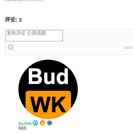
评论: 3
0/500
BudWk
666