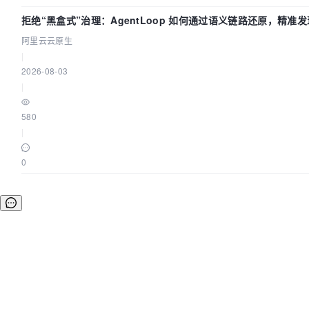
拒绝“黑盒式”治理：AgentLoop 如何通过语义链路还原，精准发现
用中的敏感数据泄漏？
阿里云云原生
|
2026-08-03
|
580
|
0