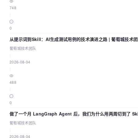
748
|
0
从提示词到Skill：AI生成测试用例的技术演进之路 | 葡萄城技术
葡萄城技术团队
|
2026-08-04
|
488
|
0
做了一个月 LangGraph Agent 后，我们为什么用两周切到了 Skil
葡萄城技术团队
葡萄城技术团队
|
2026-08-04