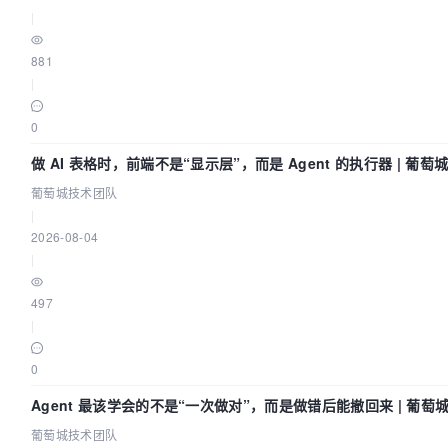
|
881
|
0
做 AI 表格时，前端不是“显示层”，而是 Agent 的执行器 | 葡萄
队
葡萄城技术团队
|
2026-08-04
|
497
|
0
Agent 最该学会的不是“一次做对”，而是做错后能撤回来 | 葡萄
队
葡萄城技术团队