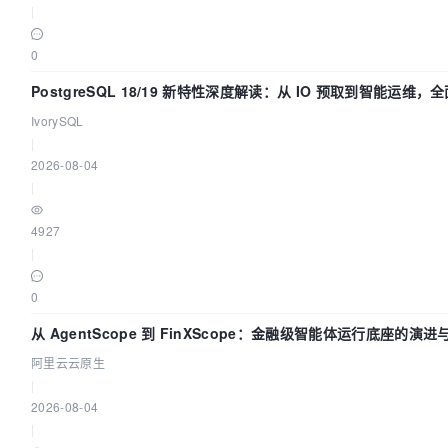
|
0
PostgreSQL 18/19 新特性深度解读：从 IO 预取到智能运维，
数据库体验
IvorySQL
|
2026-08-04
|
4927
|
0
从 AgentScope 到 FinXScope：金融级智能体运行底座的演进
阿里云云原生
|
2026-08-04
|