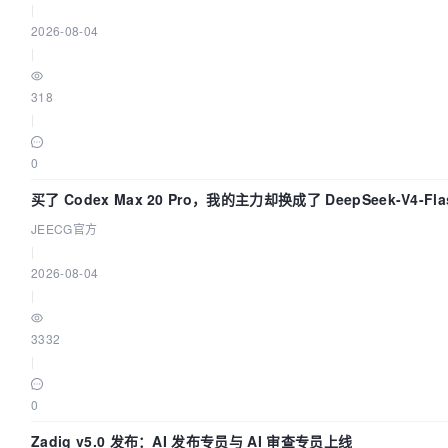
|
2026-08-04
|
318
|
0
买了 Codex Max 20 Pro，我的主力却换成了 DeepSeek-V4-Fl
因为它快得不可思议
JEECG官方
|
2026-08-04
|
3332
|
0
Zadig v5.0 发布：AI 发布专员与 AI 审查专员上线