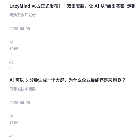
LazyMind v0.2正式发布！｜双击安装，让 AI 从“给出答案”走
付”
商汤万象开发者
|
2026-08-05
|
1085
|
0
AI 可以 5 分钟生成一个大屏，为什么企业最终还是采购 BI？
葡萄城技术团队
|
2026-08-05
|
1769
|