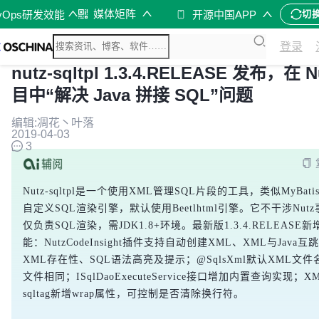
媒体矩阵
vOps研发效能
开源中国APP
切
登录
nutz-sqltpl 1.3.4.RELEASE 发布，在 N
目中“解决 Java 拼接 SQL”问题
编辑:凋花丶叶落
2019-04-03
3
Nutz-sqltpl是一个使用XML管理SQL片段的工具，类似MyBat
自定义SQL渲染引擎，默认使用Beetlhtml引擎。它不干涉Nut
仅负责SQL渲染，需JDK1.8+环境。最新版1.3.4.RELEASE新
能：NutzCodeInsight插件支持自动创建XML、XML与Java
XML存在性、SQL语法高亮及提示；@SqlsXml默认XML文件名
文件相同；ISqlDaoExecuteService接口增加内置查询实现；X
sqltag新增wrap属性，可控制是否清除换行符。