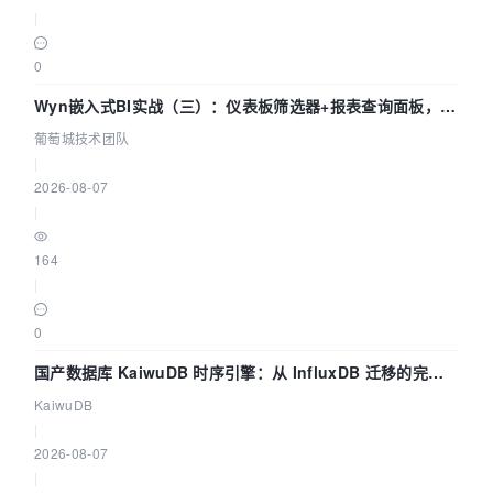
|
0
Wyn嵌入式BI实战（三）：仪表板筛选器+报表查询面板，参
数联动全闭环
葡萄城技术团队
|
2026-08-07
|
164
|
0
国产数据库 KaiwuDB 时序引擎：从 InfluxDB 迁移的完整
技术路径
KaiwuDB
|
2026-08-07
|