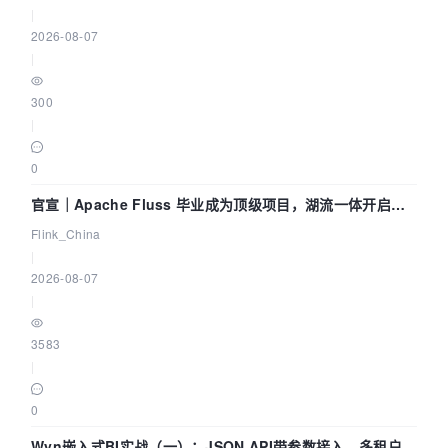
|
2026-08-07
|
300
|
0
官宣｜Apache Fluss 毕业成为顶级项目，湖流一体开启
Agentic Lake 全面实时化时代
Flink_China
|
2026-08-07
|
3583
|
0
Wyn嵌入式BI实战（一）：JSON API带参数接入，多租户数