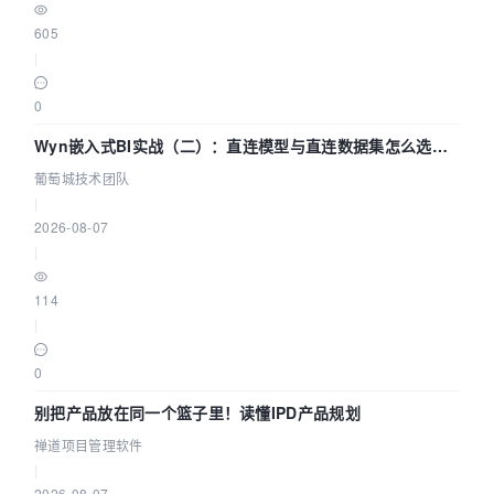
605
|
0
Wyn嵌入式BI实战（二）：直连模型与直连数据集怎么选，
参数为什么不生效？| 葡萄城技术团队
葡萄城技术团队
|
2026-08-07
|
114
|
0
别把产品放在同一个篮子里！读懂IPD产品规划
禅道项目管理软件
|
2026-08-07