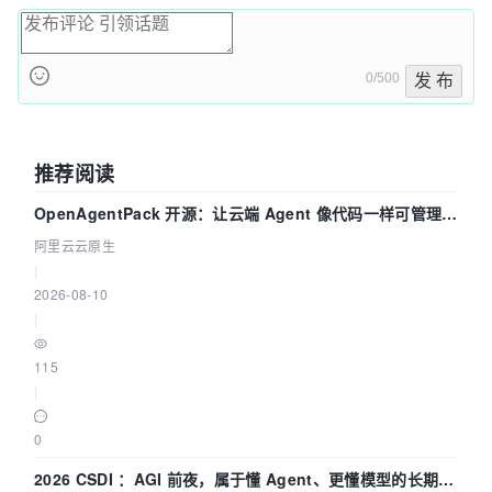
0/500
发 布
推荐阅读
OpenAgentPack 开源：让云端 Agent 像代码一样可管理、
可迁移
阿里云云原生
|
2026-08-10
|
115
|
0
2026 CSDI ：AGI 前夜，属于懂 Agent、更懂模型的长期深