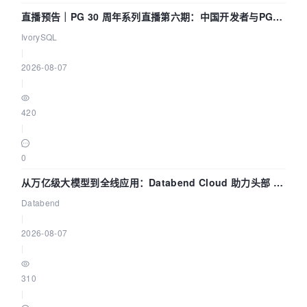
直播预告｜PG 30 周年系列直播第六期：中国开发者与PG内
核——我们改得动吗？我们贡献了什么？
IvorySQL
|
2026-08-07
|
420
|
0
从万亿级大模型到全线应用：Databend Cloud 助力头部 AI
企业构建全链路 Trace 数据管道
Databend
|
2026-08-07
|
310
|