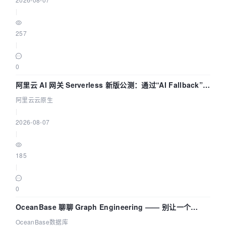
|
257
|
0
阿里云 AI 网关 Serverless 新版公测：通过“AI Fallback”与
拓扑可视化构建 AI 流量治理底座
阿里云云原生
|
2026-08-07
|
185
|
0
OceanBase 聊聊 Graph Engineering —— 别让一个
Agent 既当运动员又
OceanBase数据库