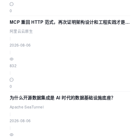
0
MCP 重回 HTTP 范式，再次证明架构设计和工程实践才是稀
缺资源
阿里云云原生
|
2026-08-06
|
832
|
0
为什么开源数据集成是 AI 时代的数据基础设施底座？
Apache SeaTunnel
|
2026-08-06
|