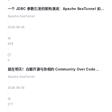
一个 JDBC 参数引发的架构演进：Apache SeaTunnel 如何
解决数据同步中的“定时 Flush”难题
Apache SeaTunnel
|
2026-08-06
|
928
|
0
就在明天！白鲸开源与你相约 Community Over Code
Asia 2026 主题演讲！
Apache SeaTunnel
|
2026-08-06
|
277
|