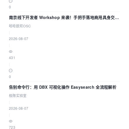
0
南京线下开发者 Workshop 来袭！手把手落地商用具身交互
智能 Agent 应用
哈哈欧尼OSC
|
2026-08-07
|
431
|
0
告别命令行：用 DBX 可视化操作 Easysearch 全流程解析
极限实验室
|
2026-08-07
|
723