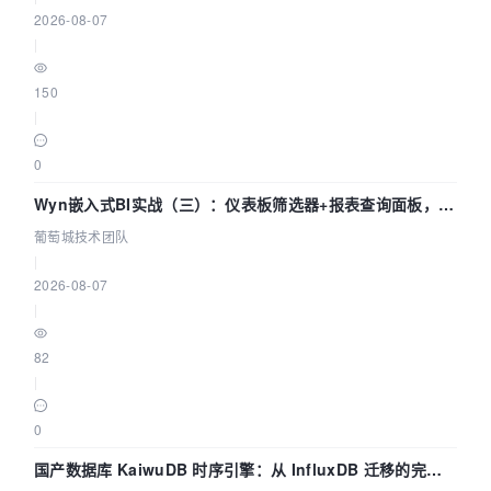
2026-08-07
|
150
|
0
Wyn嵌入式BI实战（三）：仪表板筛选器+报表查询面板，参
数联动全闭环
葡萄城技术团队
|
2026-08-07
|
82
|
0
国产数据库 KaiwuDB 时序引擎：从 InfluxDB 迁移的完整