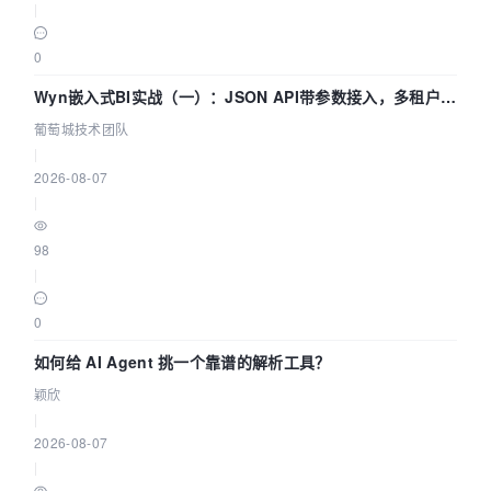
|
0
Wyn嵌入式BI实战（一）：JSON API带参数接入，多租户数
据源配置指南 | 葡萄城技术团队
葡萄城技术团队
|
2026-08-07
|
98
|
0
如何给 AI Agent 挑一个靠谱的解析工具？
颖欣
|
2026-08-07
|