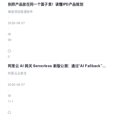
别把产品放在同一个篮子里！读懂IPD产品规划
禅道项目管理软件
|
2026-08-07
|
90
|
0
阿里云 AI 网关 Serverless 新版公测：通过“AI Fallback”与
拓扑可视化构建 AI 流量治理底座
阿里云云原生
|
2026-08-07
|
111
|