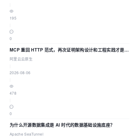
|
195
|
0
MCP 重回 HTTP 范式，再次证明架构设计和工程实践才是稀
缺资源
阿里云云原生
|
2026-08-06
|
478
|
0
为什么开源数据集成是 AI 时代的数据基础设施底座？
Apache SeaTunnel