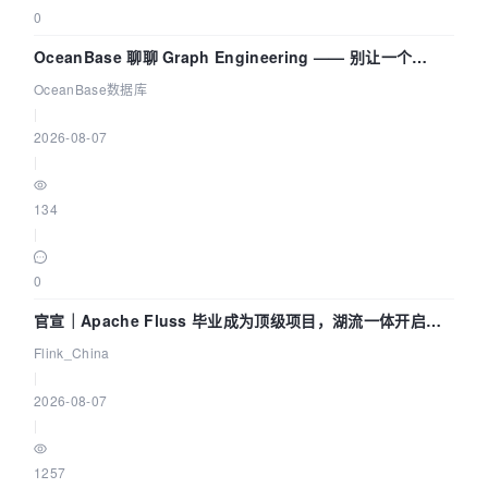
0
OceanBase 聊聊 Graph Engineering —— 别让一个
Agent 既当运动员又
OceanBase数据库
|
2026-08-07
|
134
|
0
官宣｜Apache Fluss 毕业成为顶级项目，湖流一体开启
Agentic Lake 全面实时化时代
Flink_China
|
2026-08-07
|
1257