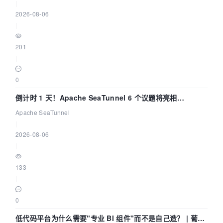
|
2026-08-06
|
201
|
0
倒计时 1 天！Apache SeaTunnel 6 个议题将亮相
Community Over Code Asia 2026
Apache SeaTunnel
|
2026-08-06
|
133
|
0
低代码平台为什么需要"专业 BI 组件"而不是自己造？ | 葡萄