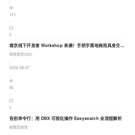
|
121
|
0
南京线下开发者 Workshop 来袭！手把手落地商用具身交互
智能 Agent 应用
哈哈欧尼OSC
|
2026-08-07
|
65
|
0
告别命令行：用 DBX 可视化操作 Easysearch 全流程解析
极限实验室
|