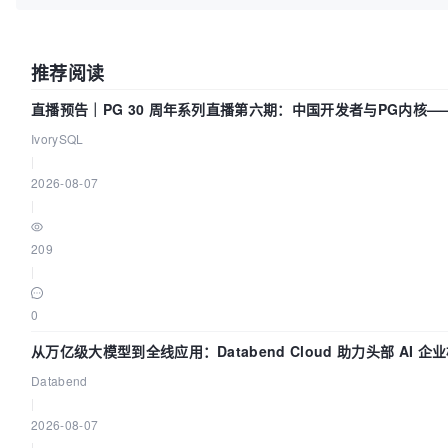
推荐阅读
直播预告｜PG 30 周年系列直播第六期：中国开发者与PG内核
么？
IvorySQL
|
2026-08-07
|
209
|
0
从万亿级大模型到全线应用：Databend Cloud 助力头部 AI 企业
Databend
|
2026-08-07
|