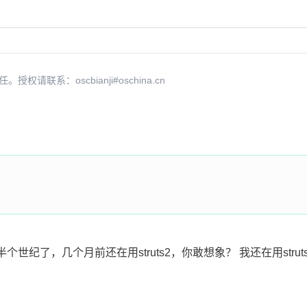
系：oscbianji#oschina.cn
纪了，几个月前还在用struts2，你敢想象？ 我还在用struts1: