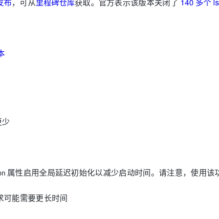
发布
，可从
里程碑仓库
获取。官方表示该版本关闭了
140 多个 i
版本
更少
属性启用全局延迟初始化以减少启动时间。请注意，使用该
on
请求可能需要更长时间