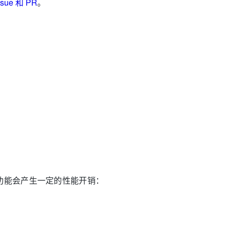
ssue 和 PR
。
功能会产生一定的性能开销：