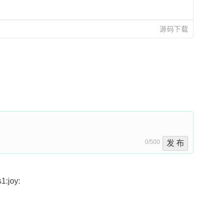
源码下载
0/500
发 布
joy: