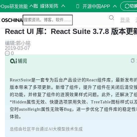
媒体矩阵
vOps研发效能
开源中国APP
切
登录
React UI 库：React Suite 3.7.8 版本更
编辑:郭小铭
2019-03-07
0
ReactSuite是一套专为后台产品设计的React组件库，最新发布的V
版本带来了多项更新。新增了组件，提升了组件在关闭后清空
的功能，并修复了组件的涟漪效果样式问题。此外，还解决了
*Hidden属性无效、快捷选项禁用失效、TreeTable图标样式
空时autoHeight属性无效等Bug，进一步优化了组件库的稳定
总结由社区平台通过AI大模型技术生成