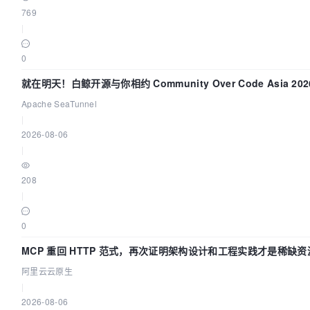
769
|
0
就在明天！白鲸开源与你相约 Community Over Code Asia 20
讲！
Apache SeaTunnel
|
2026-08-06
|
208
|
0
MCP 重回 HTTP 范式，再次证明架构设计和工程实践才是稀缺资
阿里云云原生
|
2026-08-06