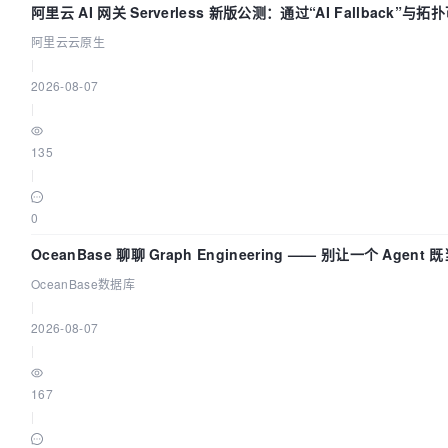
阿里云 AI 网关 Serverless 新版公测：通过“AI Fallback”与
建 AI 流量治理底座
阿里云云原生
|
2026-08-07
|
135
|
0
OceanBase 聊聊 Graph Engineering —— 别让一个 Agent
又
OceanBase数据库
|
2026-08-07
|
167
|