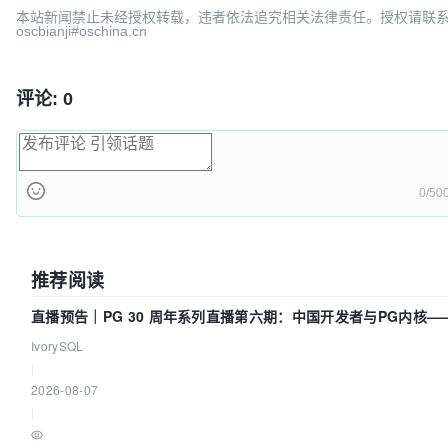
simonguo
2025-11-
本站新闻禁止未经授权转载，违者依法追究相关法律责任。授权请联
oscbianji#oschina.cn
c6f2b961
docs: add version hash to global css filename to av
simonguo
2025-11-
评论: 0
0/50
推荐阅读
直播预告｜PG 30 周年系列直播第六期：中国开发者与PG内核—
得动吗？我们贡献了什么？
IvorySQL
|
2026-08-07
|