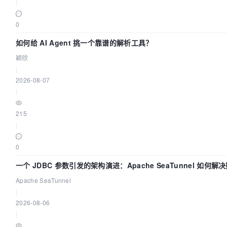
|
0
如何给 AI Agent 挑一个靠谱的解析工具？
颖欣
|
2026-08-07
|
215
|
0
一个 JDBC 参数引发的架构演进：Apache SeaTunnel 如何解
步中的“定时 Flush”难题
Apache SeaTunnel
|
2026-08-06
|