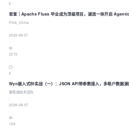
0
官宣｜Apache Fluss 毕业成为顶级项目，湖流一体开启 Agentic 
全面实时化时代
Flink_China
|
2026-08-07
|
2272
|
0
Wyn嵌入式BI实战（一）：JSON API带参数接入，多租户数据
| 葡萄城技术团队
葡萄城技术团队
|
2026-08-07
|
159