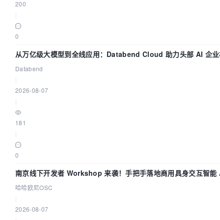
200
|
0
从万亿级大模型到全线应用：Databend Cloud 助力头部 AI 企
链路 Trace 数据管道
Databend
|
2026-08-07
|
181
|
0
南京线下开发者 Workshop 来袭！手把手落地商用具身交互智能 A
应用
哈哈欧尼OSC
|
2026-08-07
|