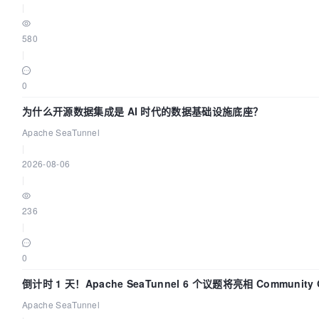
|
580
|
0
为什么开源数据集成是 AI 时代的数据基础设施底座？
Apache SeaTunnel
|
2026-08-06
|
236
|
0
倒计时 1 天！Apache SeaTunnel 6 个议题将亮相 Community 
Code Asia 2026
Apache SeaTunnel