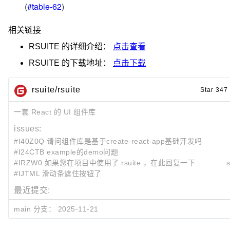
(
#table-62
)
相关链接
RSUITE
的详细介绍：
点击查看
RSUITE
的下载地址：
点击下载
rsuite/rsuite
Star 347
一套 React 的 UI 组件库
issues:
#I40Z0Q 请问组件库是基于create-react-app基础开发吗
#I24CTB example的demo问题
#IRZW0 如果您在项目中使用了 rsuite ，在此回复一下
#IJTML 滑动条遮住按钮了
最近提交:
e2958738
docs(guide): upgrading from v5 to v6 (#4436)
main 分支：
2025-11-21
simonguo
2025-11-
27610dd9
docs: fix duplicate build id in styles chunk filenam