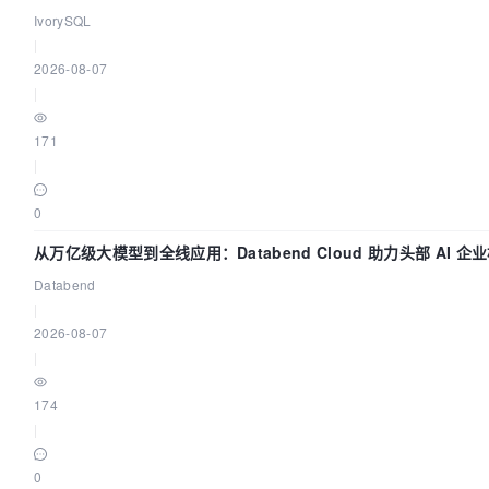
得动吗？我们贡献了什么？
IvorySQL
|
2026-08-07
|
171
|
0
从万亿级大模型到全线应用：Databend Cloud 助力头部 AI 企
路 Trace 数据管道
Databend
|
2026-08-07
|
174
|
0