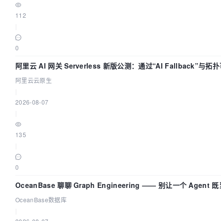
112
|
0
阿里云 AI 网关 Serverless 新版公测：通过“AI Fallback”与
建 AI 流量治理底座
阿里云云原生
|
2026-08-07
|
135
|
0
OceanBase 聊聊 Graph Engineering —— 别让一个 Agent
又
OceanBase数据库
|