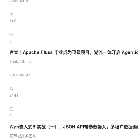
2026-08-07
|
149
|
0
官宣｜Apache Fluss 毕业成为顶级项目，湖流一体开启 Agentic 
面实时化时代
Flink_China
|
2026-08-07
|
2141
|
0
Wyn嵌入式BI实战（一）：JSON API带参数接入，多租户数据源
葡萄城技术团队
葡萄城技术团队