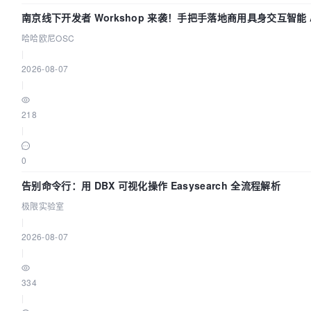
南京线下开发者 Workshop 来袭！手把手落地商用具身交互智能 A
用
哈哈欧尼OSC
|
2026-08-07
|
218
|
0
告别命令行：用 DBX 可视化操作 Easysearch 全流程解析
极限实验室
|
2026-08-07
|
334
|