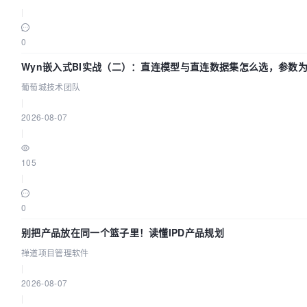
|
0
Wyn嵌入式BI实战（二）：直连模型与直连数据集怎么选，参数
效？| 葡萄城技术团队
葡萄城技术团队
|
2026-08-07
|
105
|
0
别把产品放在同一个篮子里！读懂IPD产品规划
禅道项目管理软件
|
2026-08-07
|