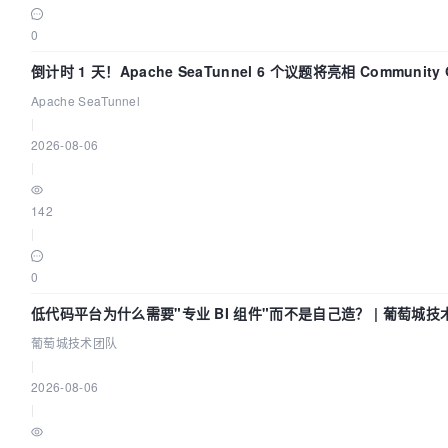
0
倒计时 1 天！Apache SeaTunnel 6 个议题将亮相 Community 
Code Asia 2026
Apache SeaTunnel
|
2026-08-06
|
142
|
0
低代码平台为什么需要"专业 BI 组件"而不是自己造？ | 葡萄城技
葡萄城技术团队
|
2026-08-06
|