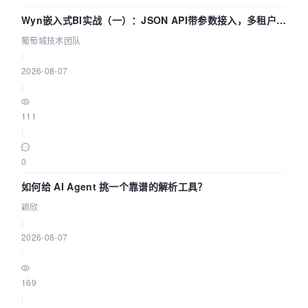
Wyn嵌入式BI实战（一）：JSON API带参数接入，多租户数
据源配置指南 | 葡萄城技术团队
葡萄城技术团队
|
2026-08-07
|
111
|
0
如何给 AI Agent 挑一个靠谱的解析工具？
颖欣
|
2026-08-07
|
169
|