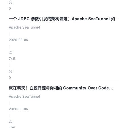
0
一个 JDBC 参数引发的架构演进：Apache SeaTunnel 如何
解决数据同步中的“定时 Flush”难题
Apache SeaTunnel
|
2026-08-06
|
745
|
0
就在明天！白鲸开源与你相约 Community Over Code
Asia 2026 主题演讲！
Apache SeaTunnel
|
2026-08-06
|
195