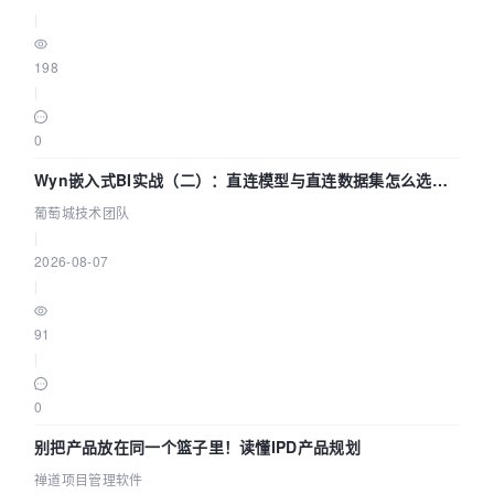
|
198
|
0
Wyn嵌入式BI实战（二）：直连模型与直连数据集怎么选，
参数为什么不生效？| 葡萄城技术团队
葡萄城技术团队
|
2026-08-07
|
91
|
0
别把产品放在同一个篮子里！读懂IPD产品规划
禅道项目管理软件