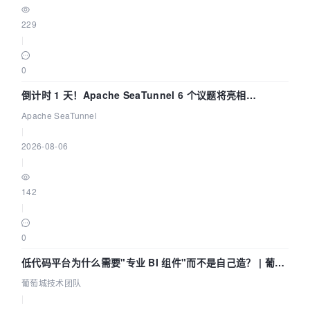
229
|
0
倒计时 1 天！Apache SeaTunnel 6 个议题将亮相
Community Over Code Asia 2026
Apache SeaTunnel
|
2026-08-06
|
142
|
0
低代码平台为什么需要"专业 BI 组件"而不是自己造？ | 葡萄
城技术团队
葡萄城技术团队
|