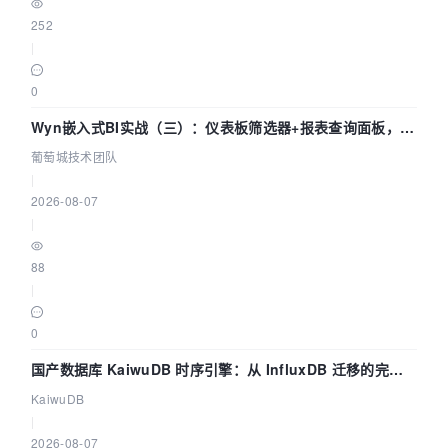
252
|
0
Wyn嵌入式BI实战（三）：仪表板筛选器+报表查询面板，参
数联动全闭环
葡萄城技术团队
|
2026-08-07
|
88
|
0
国产数据库 KaiwuDB 时序引擎：从 InfluxDB 迁移的完整
技术路径
KaiwuDB
|
2026-08-07