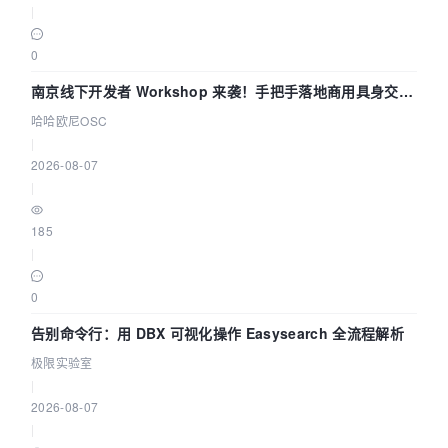
|
0
南京线下开发者 Workshop 来袭！手把手落地商用具身交互
智能 Agent 应用
哈哈欧尼OSC
|
2026-08-07
|
185
|
0
告别命令行：用 DBX 可视化操作 Easysearch 全流程解析
极限实验室
|
2026-08-07
|