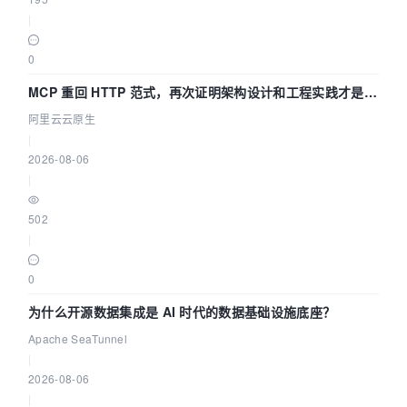
|
0
MCP 重回 HTTP 范式，再次证明架构设计和工程实践才是稀
缺资源
阿里云云原生
|
2026-08-06
|
502
|
0
为什么开源数据集成是 AI 时代的数据基础设施底座？
Apache SeaTunnel
|
2026-08-06
|