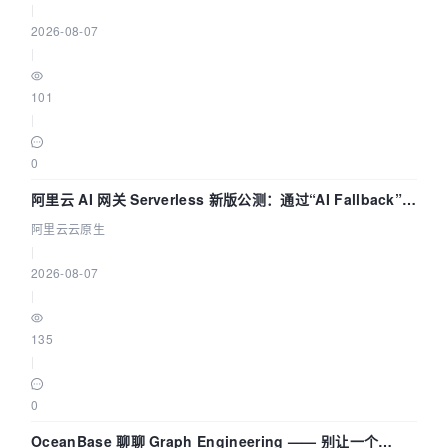
|
2026-08-07
|
101
|
0
阿里云 AI 网关 Serverless 新版公测：通过“AI Fallback”与
拓扑可视化构建 AI 流量治理底座
阿里云云原生
|
2026-08-07
|
135
|
0
OceanBase 聊聊 Graph Engineering —— 别让一个