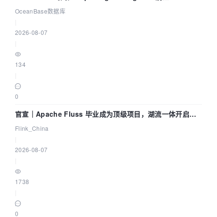
Agent 既当运动员又
OceanBase数据库
|
2026-08-07
|
134
|
0
官宣｜Apache Fluss 毕业成为顶级项目，湖流一体开启
Agentic Lake 全面实时化时代
Flink_China
|
2026-08-07
|
1738
|
0