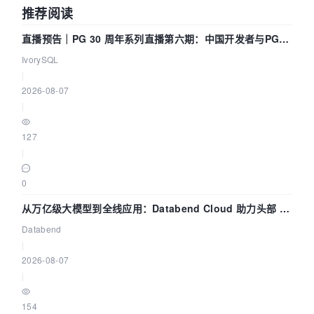
推荐阅读
直播预告｜PG 30 周年系列直播第六期：中国开发者与PG内
核——我们改得动吗？我们贡献了什么？
IvorySQL
|
2026-08-07
|
127
|
0
从万亿级大模型到全线应用：Databend Cloud 助力头部 AI
企业构建全链路 Trace 数据管道
Databend
|
2026-08-07
|
154