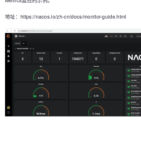
Metrics监控的示例。
地址：https://nacos.io/zh-cn/docs/monitor-guide.html